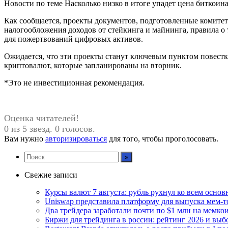
Новости по теме Насколько низко в итоге упадет цена биткоин
Как сообщается, проекты документов, подготовленные комитет
налогообложения доходов от стейкинга и майнинга, правила о
для пожертвований цифровых активов.
Ожидается, что эти проекты станут ключевым пунктом повес
криптовалют, которые запланированы на вторник.
*Это не инвестиционная рекомендация.
Оценка читателей!
0 из 5 звезд. 0 голосов.
Вам нужно
авторизироваться
для того, чтобы проголосовать.
Свежие записи
Курсы валют 7 августа: рубль рухнул ко всем осно
Uniswap представила платформу для выпуска мем-т
Два трейдера заработали почти по $1 млн на мемко
Биржи для трейдинга в россии: рейтинг 2026 и вы