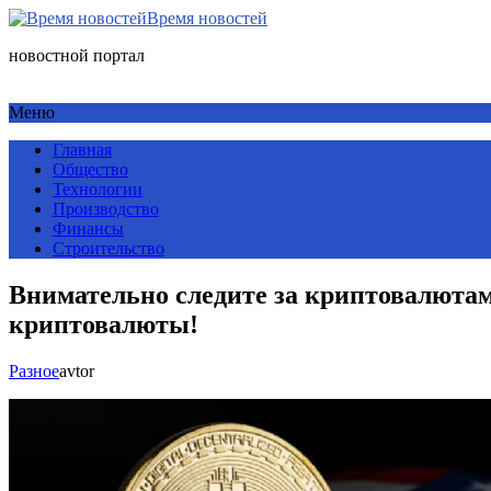
Время новостей
новостной портал
Меню
Главная
Общество
Технологии
Производство
Финансы
Строительство
Внимательно следите за криптовалютам
криптовалюты!
Разное
avtor