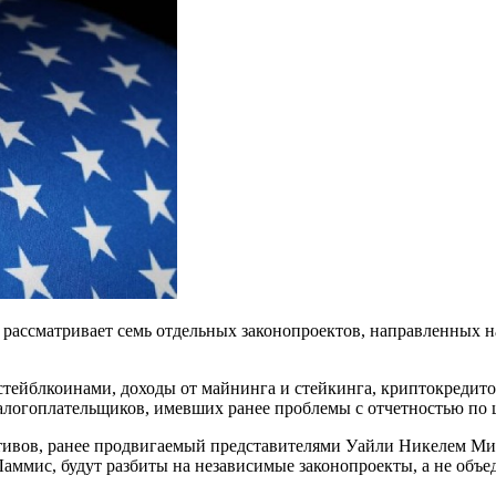
рассматривает семь отдельных законопроектов, направленных 
стейблкоинами, доходы от майнинга и стейкинга, криптокредит
алогоплательщиков, имевших ранее проблемы с отчетностью по
активов, ранее продвигаемый представителями Уайли Никелем М
аммис, будут разбиты на независимые законопроекты, а не объ