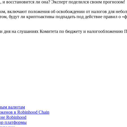
а, и восстановится ли она? Эксперт поделился своим прогнозом!
ом, включают положения об освобождении от налогов для небол
 том, будут ли криптоактивы подпадать под действие правил о 
тки дня на слушаниях Комитета по бюджету и налогообложению
вным валютам
окенов в Robinhood Chain
ине Robinhood
бор платформы