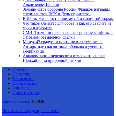
Альпизелле, Италия
Замминистра обороны России Фрадков наградил
специалистов ВСК в День строителя
В Шэньчжэне построили музей извилистой формы
Что такое клейстер для обоев и как его сварить из
муки и крахмала
СМИ: Трамп ни исключает завершение конфликта
с Ираном без ядерной сделки
Минус 43 градуса и почти полная темнота: в
Антарктиде спасли тяжелобольного ученого-
американца
Авиакомпании переносят и отменяют рейсы в
Шанхай из-за природной стихии
Главная
Общество
Технологии
Производство
Финансы
Строительство
Время новостей
© 2026
Политика конфиденциальности