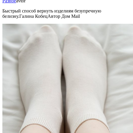
Разное
avtor
Быстрый способ вернуть изделиям безупречную
белизну.Галина КобецАвтор Дом Mail