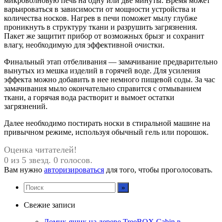
микроволновую печь на одну или две минуты. Время может
варьироваться в зависимости от мощности устройства и
количества носков. Нагрев в печи поможет мылу глубже
проникнуть в структуру ткани и разрушить загрязнения.
Пакет же защитит прибор от возможных брызг и сохранит
влагу, необходимую для эффективной очистки.
Финальный этап отбеливания — замачивание предварительно
вынутых из мешка изделий в горячей воде. Для усиления
эффекта можно добавить в нее немного пищевой соды. За час
замачивания мыло окончательно справится с отмыванием
ткани, а горячая вода растворит и вымоет остатки
загрязнений.
Далее необходимо постирать носки в стиральной машине на
привычном режиме, используя обычный гель или порошок.
Оценка читателей!
0 из 5 звезд. 0 голосов.
Вам нужно
авторизироваться
для того, чтобы проголосовать.
Свежие записи
Домик-ящик на дереве TreeBOX Cabin в