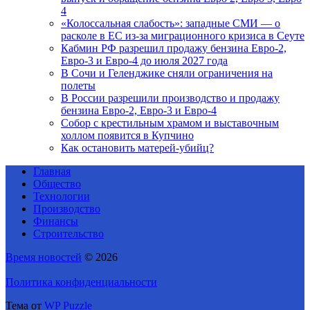
4
«Колоссальная слабость»: западные СМИ — о
расколе в ЕС из-за миграционного кризиса в Сеуте
Кабмин РФ разрешил продажу бензина Евро-2,
Евро-3 и Евро-4 до июля 2027 года
В Сочи и Геленджике сняли ограничения на
полеты
В России разрешили производство и продажу
бензина Евро-2, Евро-3 и Евро-4
Собор с крестильным храмом и выставочным
холлом появится в Купчино
Как остановить матерей-убийц?
Главная
Общество
Технологии
Производство
Финансы
Строительство
Время новостей
© 2026
Политика конфиденциальности
Тема от
WP Puzzle