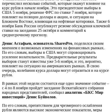
перечислил несколько событий, которые окажут влияние на
курс рубля в начале ноября. Это президентские выборы в
США 5 ноября, решение ФРС по ставке 7 ноября, которое
повлияет на позиции доллара и акции, и ситуация на
Ближнем Востоке, влияющая на нефтяные котировки. Также 6
ноября Банк России опубликует резюме обсуждения ключевой
ставки на заседании 25 октября и комментарий к
среднесрочному прогнозу.
Денис Астафьев, основатель SharesPro
, поделился своим
мнением о возможных изменениях на финансовых рынках.
По его словам, выборы в США могут спровоцировать
усиление волатильности. Предварительные результаты
выборов станут известны уже 5-6 ноября, и это, вероятно,
повлияет на ситуацию на американских рынках. В свою
очередь, колебания курса доллара могут отразиться и на курсе
рубля.
В рамках этой недели состоится еще одно значимое событие –
с 4 по 8 ноября пройдет заседание Всекитайского собрания
народных представителей, сообщил
аналитик «БКС Мир
инвестиций» Денис Буйволов
.
По его словам, препятствием для чрезмерного ослабления
рубля являются высокие экономические показатели, меры