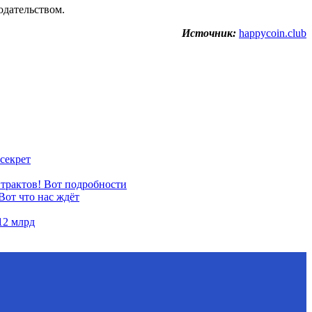
одательством.
Источник:
happycoin.club
секрет
нтрактов! Вот подробности
Вот что нас ждёт
12 млрд