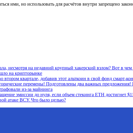
ься ими, но использовать для расчётов внутри запрещено закон
ала, несмотря на недавний крупный хакерский взлом? Вот в чем 
ошло на крипторынке
о втором квартале, добавив этот альткоин в свой фонд смарт-ко
сторические перемены! Подготовлены два важных предложения! 
рафовали из-за майнинга
ащение эмиссии до нуля, если объем стекинга ETH достигнет $1
вой атаке ВСУ. Что было целью?