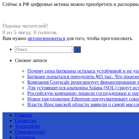
Сейчас в РФ цифровые активы можно приобретать и распоряжат
Оценка читателей!
0 из 5 звезд. 0 голосов.
Вам нужно
авторизироваться
для того, чтобы проголосовать.
Свежие записи
Почему цена биткоина осталась устойчивой и не уп
Биткоин попытался преодолеть $65 тыс. Что произ
Компания Grayscale реорганизует финансирование в
Для устоявшегося альткоина Solana (SOL) грядут и
Российскую компанию лишили господдержки и ошт
Новое предложение Ethereum предусматривает сокр
Власти Ярославской области заявили о самой массо
Главная
Общество
Технологии
Производство
Финансы