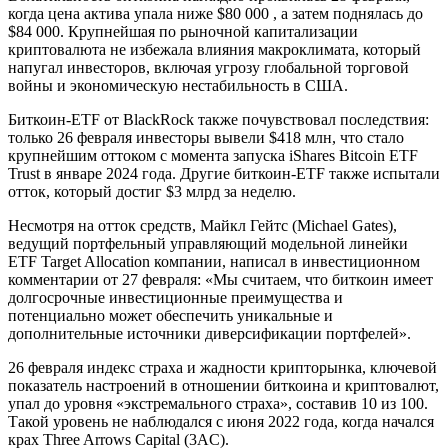
когда цена актива упала ниже $80 000 , а затем поднялась до
$84 000. Крупнейшая по рыночной капитализации
криптовалюта не избежала влияния макроклимата, который
напугал инвесторов, включая угрозу глобальной торговой
войны и экономическую нестабильность в США.
Биткоин-ETF от BlackRock также почувствовал последствия:
только 26 февраля инвесторы вывели $418 млн, что стало
крупнейшим оттоком с момента запуска iShares Bitcoin ETF
Trust в январе 2024 года. Другие биткоин-ETF также испытали
отток, который достиг $3 млрд за неделю.
Несмотря на отток средств, Майкл Гейтс (Michael Gates),
ведущий портфельный управляющий модельной линейки
ETF Target Allocation компании, написал в инвестиционном
комментарии от 27 февраля: «Мы считаем, что биткоин имеет
долгосрочные инвестиционные преимущества и
потенциально может обеспечить уникальные и
дополнительные источники диверсификации портфелей».
26 февраля индекс страха и жадности крипторынка, ключевой
показатель настроений в отношении биткоина и криптовалют,
упал до уровня «экстремального страха», составив 10 из 100.
Такой уровень не наблюдался с июня 2022 года, когда начался
крах Three Arrows Capital (3AC).