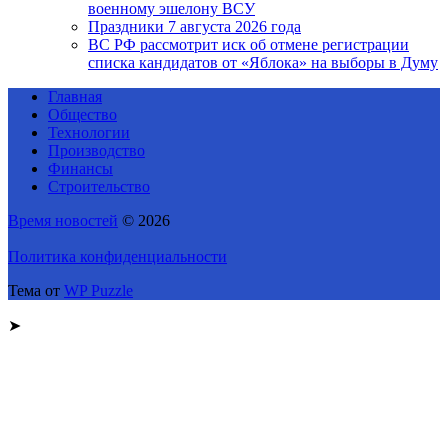
военному эшелону ВСУ
Праздники 7 августа 2026 года
ВС РФ рассмотрит иск об отмене регистрации
списка кандидатов от «Яблока» на выборы в Думу
Главная
Общество
Технологии
Производство
Финансы
Строительство
Время новостей
© 2026
Политика конфиденциальности
Тема от
WP Puzzle
➤