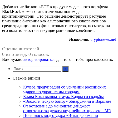
Добавление биткоин-ETF в продукт модельного портфеля
BlackRock может стать значимым шагом для
криптоиндустрии. Это решение демонстрирует растущее
признание биткоина как альтернативного класса активов
среди традиционных финансовых институтов, несмотря на
его волатильность и текущие рыночные колебания.
Источник:
cryptonews.net
Оценка читателей!
0 из 5 звезд. 0 голосов.
Вам нужно
авторизироваться
для того, чтобы проголосовать.
Свежие записи
Кулеба предупредил об усилении российских
ударов по украинским городам
Клава Кока вышла замуж. Кадры со свадьбы
«Экологическую бомбу» обнаружили в Варшаве
От котлована до монолита: дайджест
строительства девяти крупнейших проектов MR
Появилось видео удара «Искандером» по