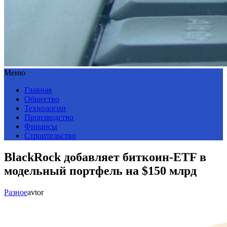
Меню
Главная
Общество
Технологии
Производство
Финансы
Строительство
BlackRock добавляет биткоин-ETF в
модельный портфель на $150 млрд
Разное
avtor