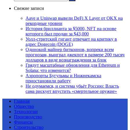
Свежие записи
Aave и Uniswap вывели DeFi X Layer от OKX на
рекордные уровни
История бриллианта за $5000, NFT на основе
которого был продан за $43,000
Уолл-стритский гигант отвечает на критику в
адрес Dogecoin (DOGE)
Одинокий майнер биткоинов, вопреки всем
прогнозам, выиграл джекпот в размере 200 тысяч
долларов в виде вознаграждения за блок
Грядут масштабные обновления для Ethereum и
Solana: что изменится?
Аэропорты Бугульмы и Нижнекамска
приостановили работу
Не одумаемся, и система убьёт Россию: Власть
сама рискует впустить «смертельное оружие»
Главная
Общество
Технологии
Производство
Финансы
Строительство