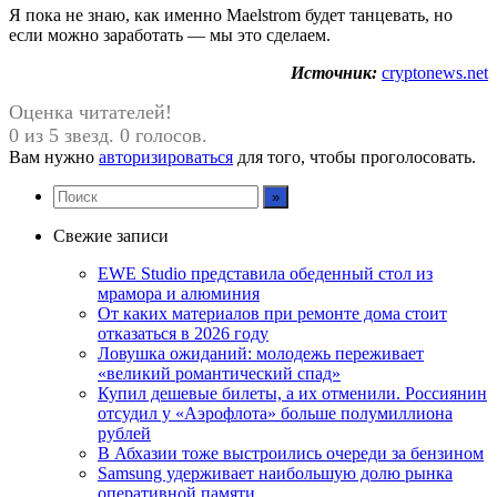
Я пока не знаю, как именно Maelstrom будет танцевать, но
если можно заработать — мы это сделаем.
Источник:
cryptonews.net
Оценка читателей!
0 из 5 звезд. 0 голосов.
Вам нужно
авторизироваться
для того, чтобы проголосовать.
Свежие записи
EWE Studio представила обеденный стол из
мрамора и алюминия
От каких материалов при ремонте дома стоит
отказаться в 2026 году
Ловушка ожиданий: молодежь переживает
«великий романтический спад»
Купил дешевые билеты, а их отменили. Россиянин
отсудил у «Аэрофлота» больше полумиллиона
рублей
В Абхазии тоже выстроились очереди за бензином
Samsung удерживает наибольшую долю рынка
оперативной памяти