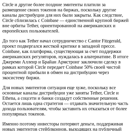
Circle и другие более поздние эмитенты платили за
размещение своих токенов на биржах, поскольку другие
каналы дистрибуции для них были закрыты. Как следствие,
Circle сблизилась с Coinbase — единственной крупной биржей
вне орбиты Tether, ориентированной на американских и
европейских пользователей.
До того как Tether начал сотрудничество с Cantor Fitzgerald,
проект подвергался жесткой критике в западной прессе.
Coinbase, как платформа, существующая за счет поддержки
американских регуляторов, нуждалась в альтернативе. В итоге
Джереми Аллеир и Брайан Армстронг заключили сделку в
рамках которой Circle передает Coinbase 50% своей чистой
процентной прибыли в обмен на дистрибуцию через
экосистему биржи.
Для новых эмитентов ситуация еще хуже, поскольку все
основные каналы дистрибуции уже заняты Tether, Circle и
Ethena, а соцсети и банки создадут собственные решения.
Остается лишь одна стратегия — отдавать значительную часть
дохода пользователям, чтобы заставить их отказаться от более
популярных токенов.
Именно поэтому инвесторы потеряют деньги, поддерживая
новых эмитентов стейблкоинов, выходящих на публичный