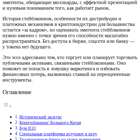
эмитенты, обещающие миллиарды, с эффектной презентацией
и нулевым пониманием того, как работает рынок.
История стейблкоинов, особенности их дистрибуции и
платежных механизмов в криптоиндустрии для большинства
остается «за кадром», но оценивать эмитента стейблкоинов
нужно именно с точки зрения его способности масштабно
распространяться. Без доступа к бирже, соцсети или банку —
у токена нет будущего.
Это эссе адресовано тем, кто торгует или планирует торговать
публичными активами, связанными стейблкоинами. Оно
поможет не попасть в ловушку маркетинга и избежать
финансовых потерь, вызванных ставкой на переоцененные
инструменты.
Оглавление
Исторический экскурс
Криптобанкинг Большого Китая
Бум ICO
Социальные платформы вступают в игру
Традиционные банки на грани вымирания