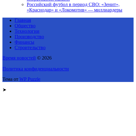
Российский футбол в период СВО: «Зенит»,
«Краснодар» и «Локомотив» — миллиардеры
Главная
Общество
Технологии
Производство
Финансы
Строительство
Время новостей
© 2026
Политика конфиденциальности
Тема от
WP Puzzle
➤