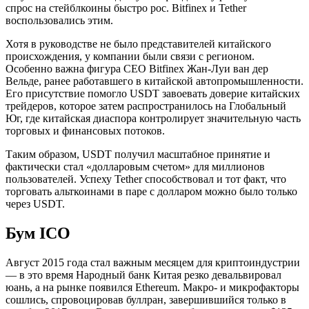
спрос на стейблкоины быстро рос. Bitfinex и Tether
воспользовались этим.
Хотя в руководстве не было представителей китайского
происхождения, у компании были связи с регионом.
Особенно важна фигура CEO Bitfinex Жан-Луи ван дер
Вельде, ранее работавшего в китайской автопромышленности.
Его присутствие помогло USDT завоевать доверие китайских
трейдеров, которое затем распространилось на Глобальный
Юг, где китайская диаспора контролирует значительную часть
торговых и финансовых потоков.
Таким образом, USDT получил масштабное принятие и
фактически стал «долларовым счетом» для миллионов
пользователей. Успеху Tether способствовал и тот факт, что
торговать альткоинами в паре с долларом можно было только
через USDT.
Бум ICO
Август 2015 года стал важным месяцем для криптоиндустрии
— в это время Народный банк Китая резко девальвировал
юань, а на рынке появился Ethereum. Макро- и микрофакторы
сошлись, спровоцировав буллран, завершившийся только в