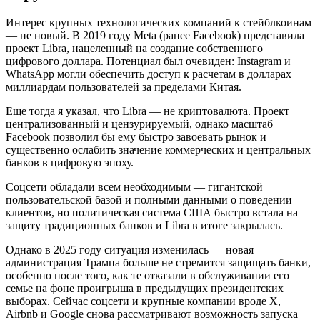
Интерес крупных технологических компаний к стейблкоинам
— не новый. В 2019 году Meta (ранее Facebook) представила
проект Libra, нацеленный на создание собственного
цифрового доллара. Потенциал был очевиден: Instagram и
WhatsApp могли обеспечить доступ к расчетам в долларах
миллиардам пользователей за пределами Китая.
Еще тогда я указал, что Libra — не криптовалюта. Проект
централизованный и цензурируемый, однако масштаб
Facebook позволил бы ему быстро завоевать рынок и
существенно ослабить значение коммерческих и центральных
банков в цифровую эпоху.
Соцсети обладали всем необходимым — гигантской
пользовательской базой и полными данными о поведении
клиентов, но политическая система США быстро встала на
защиту традиционных банков и Libra в итоге закрылась.
Однако в 2025 году ситуация изменилась — новая
администрация Трампа больше не стремится защищать банки,
особенно после того, как те отказали в обслуживании его
семье на фоне проигрыша в предыдущих президентских
выборах. Сейчас соцсети и крупные компании вроде X,
Airbnb и Google снова рассматривают возможность запуска