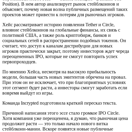
Position). В нем автор анализирует рынок стейблкоинов и
объясняет, почему новая волна публичных размещений таких
проектов может привести к потерям для рыночных игроков.
Хейс рассматривает историю появления Tether и Circle,
влияние стейблкоинов на глобальные финансы, их связь с
политикой США, а также роль криптобирж, банков и
социальных сетей в распространении подобных токенов. Он
считает, что доступ к каналам дистрибуции для новых
игроков практически закрыт, поэтому инвесторов ждет череда
переоцененных IPO, которые не смогут повторить успех
первопроходцев.
По мнению Хейса, несмотря на высокую прибыльность
модели, большая часть новых эмитентов обречена на провал.
При этом он не исключает, что при благоприятных условиях
этот сегмент будет расти, а инвесторы смогут заработать если
вовремя выйдут из игры.
Команда Incrypted подготовила краткий пересказ текста.
Причиной написания этого эссе стало громкое IPO Circle.
Хотя компания уже переоценена, я думаю, что рыночная цена
продолжит расти — это только начало нового витка
стейблкоин-мании. Вскоре появятся новые публичные