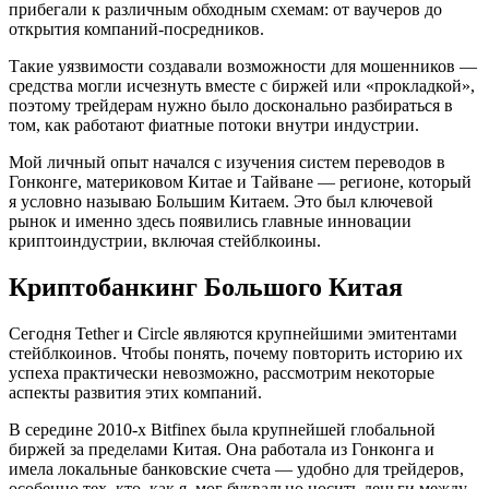
прибегали к различным обходным схемам: от ваучеров до
открытия компаний-посредников.
Такие уязвимости создавали возможности для мошенников —
средства могли исчезнуть вместе с биржей или «прокладкой»,
поэтому трейдерам нужно было досконально разбираться в
том, как работают фиатные потоки внутри индустрии.
Мой личный опыт начался с изучения систем переводов в
Гонконге, материковом Китае и Тайване — регионе, который
я условно называю Большим Китаем. Это был ключевой
рынок и именно здесь появились главные инновации
криптоиндустрии, включая стейблкоины.
Криптобанкинг Большого Китая
Сегодня Tether и Circle являются крупнейшими эмитентами
стейблкоинов. Чтобы понять, почему повторить историю их
успеха практически невозможно, рассмотрим некоторые
аспекты развития этих компаний.
В середине 2010-х Bitfinex была крупнейшей глобальной
биржей за пределами Китая. Она работала из Гонконга и
имела локальные банковские счета — удобно для трейдеров,
особенно тех, кто, как я, мог буквально носить деньги между