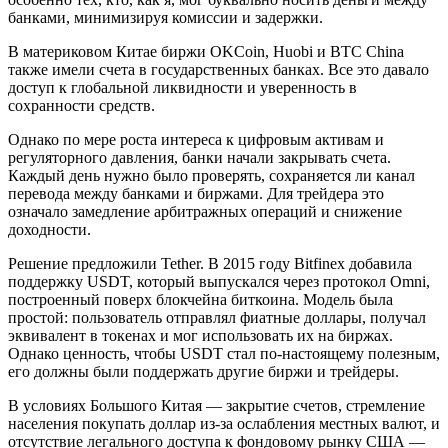
банками, минимизируя комиссии и задержки.
В материковом Китае биржи OKCoin, Huobi и BTC China
также имели счета в государственных банках. Все это давало
доступ к глобальной ликвидности и уверенность в
сохранности средств.
Однако по мере роста интереса к цифровым активам и
регуляторного давления, банки начали закрывать счета.
Каждый день нужно было проверять, сохраняется ли канал
перевода между банками и биржами. Для трейдера это
означало замедление арбитражных операций и снижение
доходности.
Решение предложили Tether. В 2015 году Bitfinex добавила
поддержку USDT, который выпускался через протокол Omni,
построенный поверх блокчейна биткоина. Модель была
простой: пользователь отправлял фиатные доллары, получал
эквивалент в токенах и мог использовать их на биржах.
Однако ценность, чтобы USDT стал по-настоящему полезным,
его должны были поддержать другие биржи и трейдеры.
В условиях Большого Китая — закрытие счетов, стремление
населения покупать доллар из-за ослабления местных валют, и
отсутствие легального доступа к фондовому рынку США —