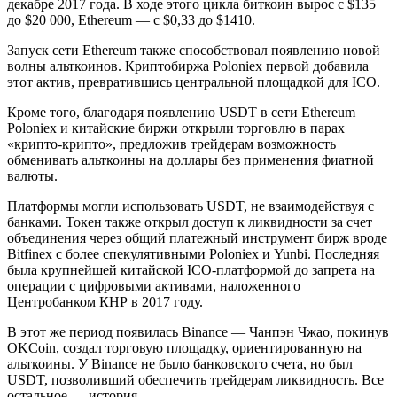
декабре 2017 года. В ходе этого цикла биткоин вырос с $135
до $20 000, Ethereum — с $0,33 до $1410.
Запуск сети Ethereum также способствовал появлению новой
волны альткоинов. Криптобиржа Poloniex первой добавила
этот актив, превратившись центральной площадкой для ICO.
Кроме того, благодаря появлению USDT в сети Ethereum
Poloniex и китайские биржи открыли торговлю в парах
«крипто-крипто», предложив трейдерам возможность
обменивать альткоины на доллары без применения фиатной
валюты.
Платформы могли использовать USDT, не взаимодействуя с
банками. Токен также открыл доступ к ликвидности за счет
объединения через общий платежный инструмент бирж вроде
Bitfinex с более спекулятивными Poloniex и Yunbi. Последняя
была крупнейшей китайской ICO-платформой до запрета на
операции с цифровыми активами, наложенного
Центробанком КНР в 2017 году.
В этот же период появилась Binance — Чанпэн Чжао, покинув
OKCoin, создал торговую площадку, ориентированную на
альткоины. У Binance не было банковского счета, но был
USDT, позволивший обеспечить трейдерам ликвидность. Все
остальное — история.