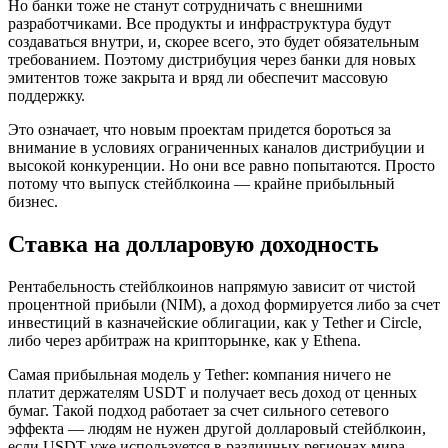
Но банки тоже не станут сотрудничать с внешними
разработчиками. Все продукты и инфраструктура будут
создаваться внутри, и, скорее всего, это будет обязательным
требованием. Поэтому дистрибуция через банки для новых
эмитентов тоже закрыта и вряд ли обеспечит массовую
поддержку.
Это означает, что новым проектам придется бороться за
внимание в условиях ограниченных каналов дистрибуции и
высокой конкуренции. Но они все равно попытаются. Просто
потому что выпуск стейблкоина — крайне прибыльный
бизнес.
Ставка на долларовую доходность
Рентабельность стейблкоинов напрямую зависит от чистой
процентной прибыли (NIM), а доход формируется либо за счет
инвестиций в казначейские облигации, как у Tether и Circle,
либо через арбитраж на крипторынке, как у Ethena.
Самая прибыльная модель у Tether: компания ничего не
платит держателям USDT и получает весь доход от ценных
бумаг. Такой подход работает за счет сильного сетевого
эффекта — людям не нужен другой долларовый стейблкоин,
если USDT уже используется в различных регионах мира.