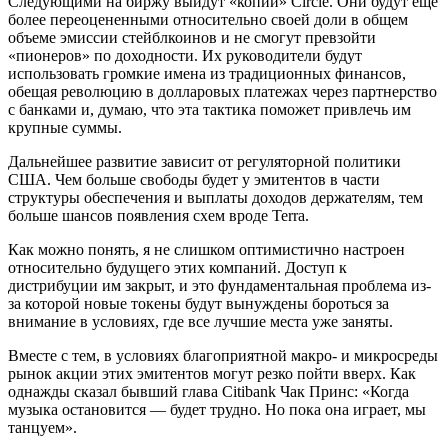
Следующими на биржу выйдут «копии» Circle. Они будут еще
более переоцененными относительно своей доли в общем
объеме эмиссии стейблкоинов и не смогут превзойти
«пионеров» по доходности. Их руководители будут
использовать громкие имена из традиционных финансов,
обещая революцию в долларовых платежах через партнерство
с банками и, думаю, что эта тактика поможет привлечь им
крупные суммы.
Дальнейшее развитие зависит от регуляторной политики
США. Чем больше свободы будет у эмитентов в части
структуры обеспечения и выплаты доходов держателям, тем
больше шансов появления схем вроде Terra.
Как можно понять, я не слишком оптимистично настроен
относительно будущего этих компаний. Доступ к
дистрибуции им закрыт, и это фундаментальная проблема из-
за которой новые токены будут вынуждены бороться за
внимание в условиях, где все лучшие места уже заняты.
Вместе с тем, в условиях благоприятной макро- и микросреды
рынок акции этих эмитентов могут резко пойти вверх. Как
однажды сказал бывший глава Citibank Чак Принс: «Когда
музыка остановится — будет трудно. Но пока она играет, мы
танцуем».