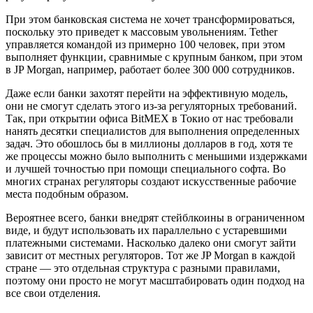
При этом банковская система не хочет трансформироваться,
поскольку это приведет к массовым увольнениям. Tether
управляется командой из примерно 100 человек, при этом
выполняет функции, сравнимые с крупным банком, при этом
в JP Morgan, например, работает более 300 000 сотрудников.
Даже если банки захотят перейти на эффективную модель,
они не смогут сделать этого из-за регуляторных требований.
Так, при открытии офиса BitMEX в Токио от нас требовали
нанять десятки специалистов для выполнения определенных
задач. Это обошлось бы в миллионы долларов в год, хотя те
же процессы можно было выполнить с меньшими издержками
и лучшей точностью при помощи специального софта. Во
многих странах регуляторы создают искусственные рабочие
места подобным образом.
Вероятнее всего, банки внедрят стейблкоины в ограниченном
виде, и будут использовать их параллельно с устаревшими
платежными системами. Насколько далеко они смогут зайти
зависит от местных регуляторов. Тот же JP Morgan в каждой
стране — это отдельная структура с разными правилами,
поэтому они просто не могут масштабировать один подход на
все свои отделения.