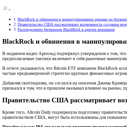
BlackRock и обвинения в манипулировании ценами на биткои
Правительство США рассматривает возможность создания резе
Распределение биткоинов BlackRock в центре внимания
BlackRock и обвинения в манипулиров
В недавнем видео Арнольд подчеркнул утверждения о том, что
предполагаемые тактики включают в себя рыночные манипуляц
В отчете указывается, что Bitcoin ETF компании BlackRock ис
частью преднамеренной стратегии крупных финансовых игроко
Добавляя скептицизма, он сослался на опасения Джима Крамера
признался в том, что в прошлом оказывал влияние на рынки, п
Правительство США рассматривает воз
Кроме того, Altcoin Daily подчеркнула подготовку правительс
правительством США, могут быть использованы для повышения
Читайте также: IRS откладывает введение правил налогооб