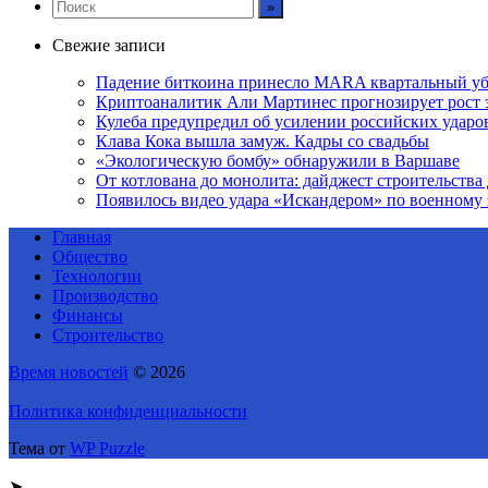
Свежие записи
Падение биткоина принесло MARA квартальный уб
Криптоаналитик Али Мартинес прогнозирует рост 
Кулеба предупредил об усилении российских ударо
Клава Кока вышла замуж. Кадры со свадьбы
«Экологическую бомбу» обнаружили в Варшаве
От котлована до монолита: дайджест строительств
Появилось видео удара «Искандером» по военном
Главная
Общество
Технологии
Производство
Финансы
Строительство
Время новостей
© 2026
Политика конфиденциальности
Тема от
WP Puzzle
➤