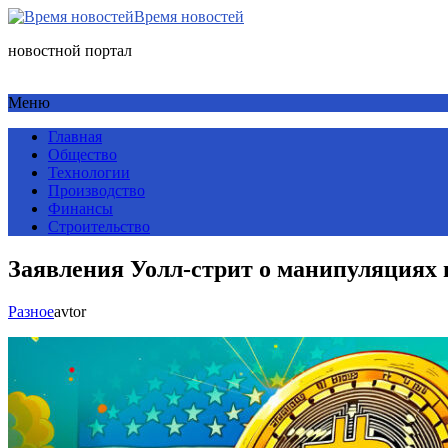
Время новостей
новостной портал
Меню
Главная
Общество
Технологии
Производство
Финансы
Строительство
Заявления Уолл-стрит о манипуляциях 
Разное
avtor