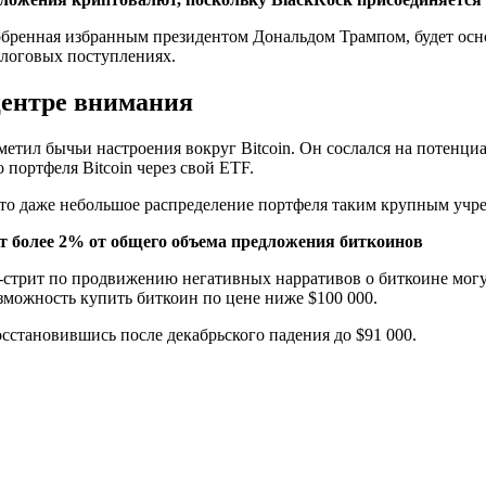
бренная избранным президентом Дональдом Трампом, будет осн
алоговых поступлениях.
центре внимания
метил бычьи настроения вокруг Bitcoin. Он сослался на потенциа
портфеля Bitcoin через свой ETF.
 что даже небольшое распределение портфеля таким крупным уч
еет более 2% от общего объема предложения биткоинов
-стрит по продвижению негативных нарративов о биткоине могу
зможность купить биткоин по цене ниже $100 000.
осстановившись после декабрьского падения до $91 000.