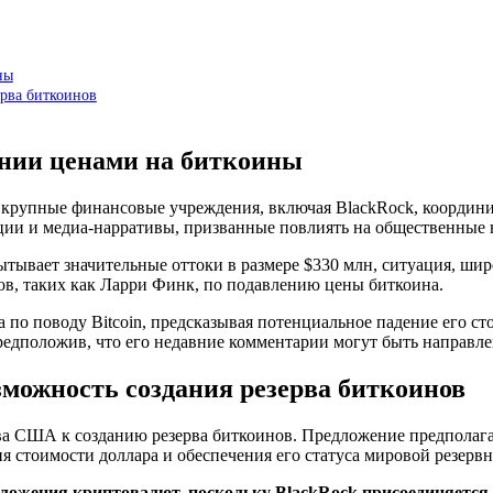
ны
рва биткоинов
ании ценами на биткоины
 крупные финансовые учреждения, включая BlackRock, координи
ии и медиа-нарративы, призванные повлиять на общественные 
пытывает значительные оттоки в размере $330 млн, ситуация, ш
в, таких как Ларри Финк, по подавлению цены биткоина.
 по поводу Bitcoin, предсказывая потенциальное падение его с
редположив, что его недавние комментарии могут быть направлен
можность создания резерва биткоинов
тва США к созданию резерва биткоинов. Предложение предполага
 стоимости доллара и обеспечения его статуса мировой резерв
ложения криптовалют, поскольку BlackRock присоединяется 