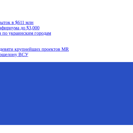
ыток в $611 млн
эфириума до $3,000
в по украинским городам
а девяти крупнейших проектов MR
у эшелону ВСУ