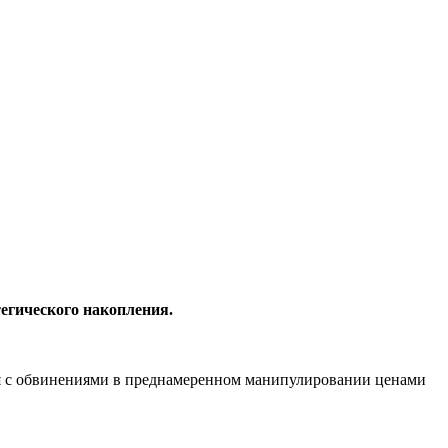
тегического накопления.
тся с обвинениями в преднамеренном манипулировании ценами