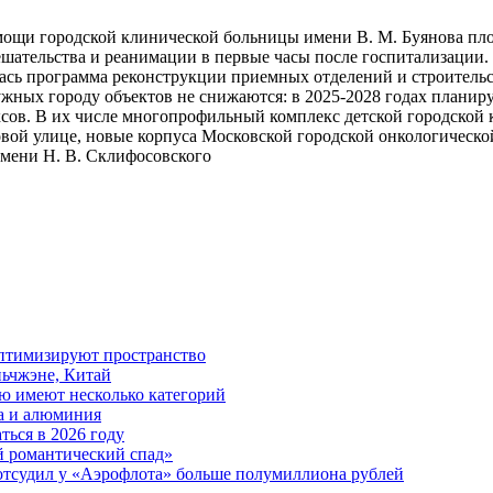
щи городской клинической больницы имени В. М. Буянова площа
ешательства и реанимации в первые часы после госпитализации.
ась программа реконструкции приемных отделений и строительс
жных городу объектов не снижаются: в 2025-2028 годах планируе
сов. В их числе многопрофильный комплекс детской городской 
овой улице, новые корпуса Московской городской онкологичес
имени Н. В. Склифосовского
 оптимизируют пространство
ьчжэне, Китай
ю имеют несколько категорий
ра и алюминия
ться в 2026 году
й романтический спад»
отсудил у «Аэрофлота» больше полумиллиона рублей