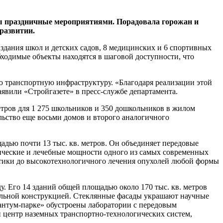
ны праздничные мероприятиями. Порадовала горожан и
развитии.
здания школ и детских садов, 8 медицинских и 6 спортивных
ходимые объекты находятся в шаговой доступности, что
ю транспортную инфраструктуру. «Благодаря реализации этой
аявили «Стройгазете» в пресс-службе департамента.
тров для 1 275 школьников и 350 дошкольников в жилом
ельство еще восьми домов и второго аналогичного
дью почти 13 тыс. кв. метров. Он объединяет передовые
ические и лечебные мощности одного из самых современных
тики до высокотехнологичного лечения опухолей любой формы
у. Его 14 зданий общей площадью около 170 тыс. кв. метров
польной конструкцией. Стеклянные фасады украшают научные
нтум-парке» обустроены лаборатории с передовым
 центр наземных транспортно-технологических систем,