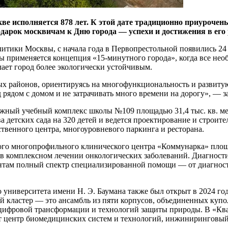
ве исполняется 878 лет. К этой дате традиционно приуроче
дарок москвичам к Дню города — успехи и достижения в его 
тики Москвы, с начала года в Первопрестольной появились 24 
 применяется концепция «15-минутного города», когда все необ
лает город более экологически устойчивым.
ых районов, ориентируясь на многофункциональность и развиту
 рядом с домом и не затрачивать много времени на дорогу», — з
жный учебный комплекс школы №109 площадью 31,4 тыс. кв. ме
а детских сада на 320 детей и ведется проектирование и строит
ественного центра, многоуровневого паркинга и ресторана.
ого многопрофильного клинического центра «Коммунарка» площа
в комплексном лечении онкологических заболеваний. Диагност
нтам полный спектр специализированной помощи — от диагнос
университета имени Н. Э. Баумана также был открыт в 2024 год
ый кластер — это ансамбль из пяти корпусов, объединенных ку
 цифровой трансформации и технологий защиты природы. В «Ква
ет центр биомедицинских систем и технологий, инжиниринговый