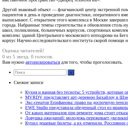
Другой знаковый объект — флагманский центр экстренной помо
пациентов в день и проведение диагностики, оперативного вм
выписывают. С открытием этого комплекса в Москве завершил
города. Набранные темпы строительства и обновления столь ну
школ, поликлиник, больничных корпусов, спортивных комплек
комплекс зданий Центрального московского ипподрома на Бег
корпус Научно-исследовательского института скорой помощи 
Оценка читателей!
0 из 5 звезд. 0 голосов.
Вам нужно
авторизироваться
для того, чтобы проголосовать.
Свежие записи
Кухня и ванная без тесноты: 5 устройств, которые
MVRDV представляет арт-деревню Бихайлоу в Шэн
Экс-сенатор Епифанова: право на досрочную пенси
EWE Studio представила обеденный стол из мрамо
От каких материалов при ремонте дома стоит отказа
Ловушка ожиданий: молодежь переживает «велики
Купил дешевые билеты, а их отменили. Россиянин 