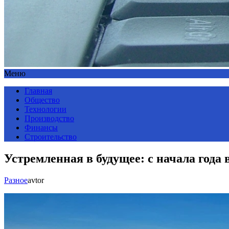
Меню
Главная
Общество
Технологии
Производство
Финансы
Строительство
Устремленная в будущее: с начала года 
Разное
avtor