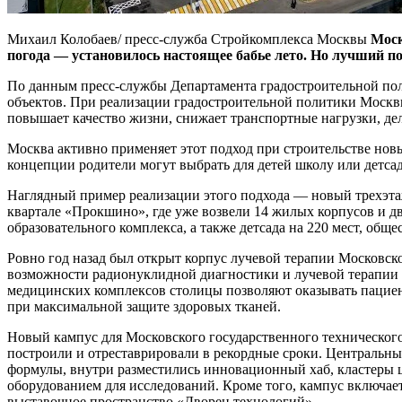
Михаил Колобаев/ пресс-служба Стройкомплекса Москвы
Моск
погода — установилось настоящее бабье лето. Но лучший по
По данным пресс-службы Департамента градостроительной поли
объектов. При реализации градостроительной политики Москвы
повышает качество жизни, снижает транспортные нагрузки, де
Москва активно применяет этот подход при строительстве нов
концепции родители могут выбрать для детей школу или детсад
Наглядный пример реализации этого подхода — новый трехэта
квартале «Прокшино», где уже возвели 14 жилых корпусов и дв
образовательного комплекса, а также детсада на 220 мест, общ
Ровно год назад был открыт корпус лучевой терапии Московск
возможности радионуклидной диагностики и лучевой терапии 
медицинских комплексов столицы позволяют оказывать пацие
при максимальной защите здоровых тканей.
Новый кампус для Московского государственного технического 
построили и отреставрировали в рекордные сроки. Центральн
формулы, внутри разместились инновационный хаб, кластеры
оборудованием для исследований. Кроме того, кампус включа
выставочное пространство «Дворец технологий».