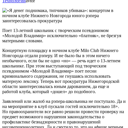
Технологии
avtor
Поет 13-летний школьник с творческим псевдонимом
«Молодой Владимир» исключительно «блатняк», не брезгуя
матерными словами.
Концертную площадку в ночном клубе Milo Club Нижнего
Новгорода отдали рэперу. И не было бы в этом ничего
необычного, если бы не одно «но» — речь идет о 13-летнем
школьнике. При этом выступающий под творческим
псевдонимом «Молодой Владимир» поет песни
криминального содержания, не гнушаясь использовать
матерную лексику. Теперь вот прокуратура Нижегородской
области заинтересовалась юным дарованием, да еще и
работой клуба, который «дошел» до подобного.
Заявлений или жалоб на рэпера-школьника не поступало. Да и
на мероприятие в клуб пускали гостей исключительно 18+.
Но правоохранители все равно решили провести проверку на
предмет возможного нарушения законодательства о
профилактике безнадзорности и правонарушений
несовершеннолетних. Да и смутило то, что на афише черным