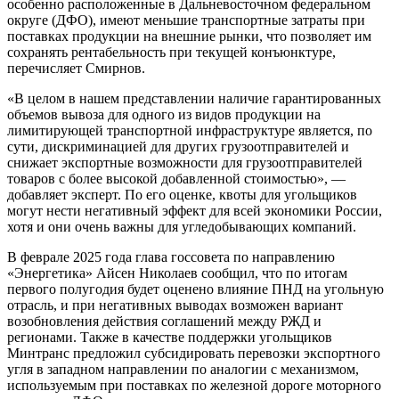
особенно расположенные в Дальневосточном федеральном
округе (ДФО), имеют меньшие транспортные затраты при
поставках продукции на внешние рынки, что позволяет им
сохранять рентабельность при текущей конъюнктуре,
перечисляет Смирнов.
«В целом в нашем представлении наличие гарантированных
объемов вывоза для одного из видов продукции на
лимитирующей транспортной инфраструктуре является, по
сути, дискриминацией для других грузоотправителей и
снижает экспортные возможности для грузоотправителей
товаров с более высокой добавленной стоимостью», —
добавляет эксперт. По его оценке, квоты для угольщиков
могут нести негативный эффект для всей экономики России,
хотя и они очень важны для угледобывающих компаний.
В феврале 2025 года глава госсовета по направлению
«Энергетика» Айсен Николаев сообщил, что по итогам
первого полугодия будет оценено влияние ПНД на угольную
отрасль, и при негативных выводах возможен вариант
возобновления действия соглашений между РЖД и
регионами. Также в качестве поддержки угольщиков
Минтранс предложил субсидировать перевозки экспортного
угля в западном направлении по аналогии с механизмом,
используемым при поставках по железной дороге моторного