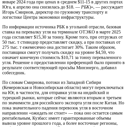
январе 2024 года при ценах в среднем $11-15 в других портах
Юга, к апрелю она снизилась до $18. —
РБК
)», — рассуждает
Игорь Смирнов, директор по грузовому транспорту и
логистике Центра экономики инфраструктуры.
По информации источника РБК в угольной отрасли, базовая
ставка на перевалку угля на терминале ОТЭКО в марте 2025
года составляет $15,30 за тонну. Кроме того, при отгрузках от
50 тыс. т стивидор предоставляет скидку, а при поставках от
275 тыс. т ежемесячно она достигает 30%. Таким образом,
поставщики смогут получать скидку на уровне $4,59, что
означает конечную стоимость $10,71 за тонну переваленного
угля. Решение о предоставлении преференций было принято в
результате соответствующей просьбы Минэнерго, добавил
собеседник.
По словам Смирнова, потоки из Западной Сибири
(Кемеровская и Новосибирская области) могут переключаться
на Юг, в частности, для отправки угля на индийский и
турецкий рынки, которые сейчас являются вторым и третьем
по значимости для российского экспорта угля после Китая. Но
пока значительного падения перевозок угля в восточном
направлении «ожидать не стоит» — пока оно остается самым
рентабельным, Кузбасс имеет гарантированные объемы
вывоза уровне прошлого года, а более восточные регионы,