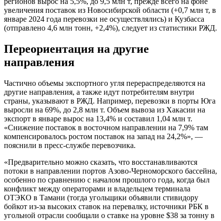
регионов вырос на 5,5%, до 9,5 млн т, прежде всего на фоне
увеличения поставок из Новосибирской области (+0,7 млн т, в
январе 2024 года перевозки не осуществлялись) и Кузбасса
(отправлено 4,6 млн тонн, +2,4%), следует из статистики РЖД.
Переориентация на другие
направления
Частично объемы экспортного угля перераспределяются на
другие направления, а также идут потребителям внутри
страны, указывают в РЖД. Например, перевозки в порты Юга
выросли на 69%, до 2,8 млн т. Объем вывоза из Хакасии на
экспорт в январе вырос на 13,4% и составил 1,04 млн т.
«Снижение поставок в восточном направлении на 7,9% там
компенсировалось ростом поставок на запад на 24,2%», —
пояснили в пресс-службе перевозчика.
«Предварительно можно сказать, что восстанавливаются
потоки в направлении портов Азово-Черноморского бассейна,
особенно по сравнению с началом прошлого года, когда был
конфликт между операторами и владельцем терминала
ОТЭКО в Тамани (тогда угольщики объявили стивидору
бойкот из-за высоких ставок на перевалку, источники РБК в
угольной отрасли сообщали о ставке на уровне $38 за тонну в