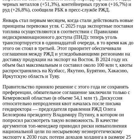
черных металлов (+51,3%), контейнерных грузов (+16,7%) и
руд (+26,8%), сообщили РБК в пресс-службе РЖД.
Январь стал первым месяцем, когда стали действовать новые
принципы перевозки угля. С 2025 года экспортные поставки
топлива осуществляются в соответствии с Правилами
недискриминационного доступа (ПНД): теперь уголь
транспортируется в одиннадцатой очереди, в то время как до
этого он стоял в третьей. Этот приоритет обеспечивали
соглашения между РЖД и угледобывающими регионами на
доставку продукции на экспорт на Восток. В 2024 году их
объем был максимальным и составил около 100 млн т, квоты
распространялись на Кузбасс, Якутию, Бурятию, Хакасию,
Иркутскую область и Туву.
Правительство приняло решение с этого года не сохранять
преференции, обязательное соглашение заключили только с
Кемеровской областью (в объеме 54,1 млн т). Дискуссия
относительно непродления квот началась после письма
гендиректора — председателя правления РЖД Олега
Белозерова президенту Владимиру Путину, в котором он
попросил рассмотреть такую возможность. В качестве
аргументов топ-менеджер приводил риски невыполнения
национальной цели по несырьевому неэнергетическому
экспорту к 2030 году, потери доходов холдинга в размере 25