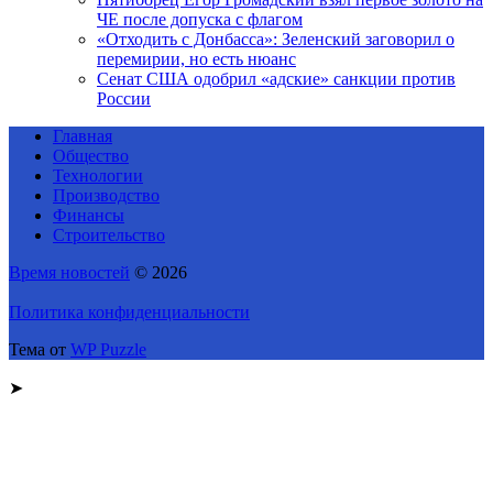
ЧЕ после допуска с флагом
«Отходить с Донбасса»: Зеленский заговорил о
перемирии, но есть нюанс
Сенат США одобрил «адские» санкции против
России
Главная
Общество
Технологии
Производство
Финансы
Строительство
Время новостей
© 2026
Политика конфиденциальности
Тема от
WP Puzzle
➤