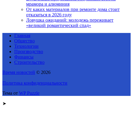
мрамора и алюминия
От каких материалов при ремонте дома стоит
отказаться в 2026 году
Ловушка ожиданий: молодежь переживает
«великий романтический спад»
Главная
Общество
Технологии
Производство
Финансы
Строительство
Время новостей
© 2026
Политика конфиденциальности
Тема от
WP Puzzle
➤