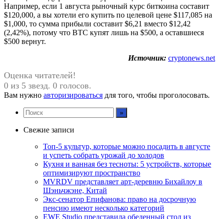
Например, если 1 августа рыночный курс биткоина составит
$120,000, а вы хотели его купить по целевой цене $117,085 на
$1,000, то сумма прибыли составит $6,21 вместо $12,42
(2,42%), потому что BTC купят лишь на $500, а оставшиеся
$500 вернут.
Источник:
cryptonews.net
Оценка читателей!
0 из 5 звезд. 0 голосов.
Вам нужно
авторизироваться
для того, чтобы проголосовать.
Свежие записи
Топ-5 культур, которые можно посадить в августе
и успеть собрать урожай до холодов
Кухня и ванная без тесноты: 5 устройств, которые
оптимизируют пространство
MVRDV представляет арт-деревню Бихайлоу в
Шэньчжэне, Китай
Экс-сенатор Епифанова: право на досрочную
пенсию имеют несколько категорий
EWE Studio представила обеденный стол из