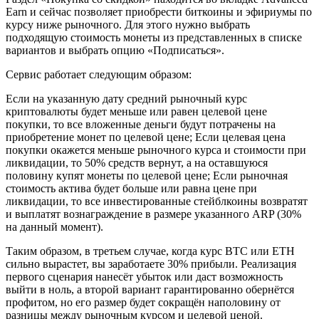
Earn и сейчас позволяет приобрести биткоины и эфириумы по
курсу ниже рыночного. Для этого нужно выбрать
подходящую стоимость монеты из представленных в списке
вариантов и выбрать опцию «Подписаться».
Сервис работает следующим образом:
Если на указанную дату средний рыночный курс
криптовалюты будет меньше или равен целевой цене
покупки, то все вложенные деньги будут потрачены на
приобретение монет по целевой цене; Если целевая цена
покупки окажется меньше рыночного курса и стоимости при
ликвидации, то 50% средств вернут, а на оставшуюся
половину купят монеты по целевой цене; Если рыночная
стоимость актива будет больше или равна цене при
ликвидации, то все инвестированные стейблкоины возвратят
и выплатят вознаграждение в размере указанного ARP (30%
на данный момент).
Таким образом, в третьем случае, когда курс BTC или ETH
сильно вырастет, вы заработаете 30% прибыли. Реализация
первого сценария нанесёт убыток или даст возможность
выйти в ноль, а второй вариант гарантированно обернётся
профитом, но его размер будет сокращён наполовину от
разницы между рыночным курсом и целевой ценой.