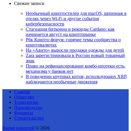
Свежие записи
Необычный криптостилер для macOS, шпионаж в
отелях через Wi-Fi и другие события
кибербезопасности
Стагнация биткоина и рекорды Cardano: как
начинается август на крипторынке
Рбк Крипто форум: горячие темы сообщества о
криптовалютах
На «Авито» выросли продажи одежды для детей
Zara зарегистрировала в России новый товарный
знак
Право на рефинансирование комбо-ипотеки есть,
механизма у банков нет
В поведении крупных китов, использующих XRP,
наблюдаются необычные движения
Главная
Общество
Технологии
Производство
Финансы
Строительство
Время новостей
© 2026