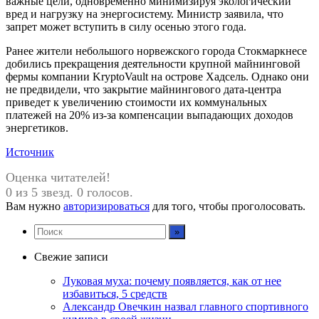
важные цели, одновременно минимизируя экологический
вред и нагрузку на энергосистему. Министр заявила, что
запрет может вступить в силу осенью этого года.
Ранее жители небольшого норвежского города Стокмаркнесе
добились прекращения деятельности крупной майнинговой
фермы компании KryptoVault на острове Хадсель. Однако они
не предвидели, что закрытие майнингового дата-центра
приведет к увеличению стоимости их коммунальных
платежей на 20% из-за компенсации выпадающих доходов
энергетиков.
Источник
Оценка читателей!
0 из 5 звезд. 0 голосов.
Вам нужно
авторизироваться
для того, чтобы проголосовать.
Свежие записи
Луковая муха: почему появляется, как от нее
избавиться, 5 средств
Александр Овечкин назвал главного спортивного