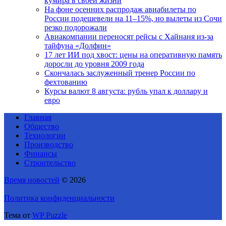
кумира в своей жизни
На фоне осенних распродаж авиабилеты по
России подешевели на 11–15%, но вылеты из Сочи
резко подорожали
Авиакомпании переносят рейсы с Хайнаня из-за
тайфуна «Долфин»
17 лет ИИ под хвост: цены на оперативную память
доросли до уровня 2009 года
Скончалась заслуженный тренер России по
фехтованию
Курсы валют 8 августа: рубль упал к доллару и
евро
Главная
Общество
Технологии
Производство
Финансы
Строительство
Время новостей
© 2026
Политика конфиденциальности
Тема от
WP Puzzle