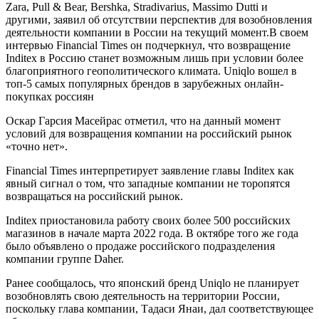
Zara, Pull & Bear, Bershka, Stradivarius, Massimo Dutti и
другими, заявил об отсутствии перспектив для возобновления
деятельности компании в России на текущий момент.В своем
интервью Financial Times он подчеркнул, что возвращение
Inditex в Россию станет возможным лишь при условии более
благоприятного геополитического климата. Uniqlo вошел в
топ-5 самых популярных брендов в зарубежных онлайн-
покупках россиян
Оскар Гарсия Масейрас отметил, что на данный момент
условий для возвращения компании на российский рынок
«точно нет».
Financial Times интерпретирует заявление главы Inditex как
явный сигнал о том, что западные компании не торопятся
возвращаться на российский рынок.
Inditex приостановила работу своих более 500 российских
магазинов в начале марта 2022 года. В октябре того же года
было объявлено о продаже российского подразделения
компании группе Daher.
Ранее сообщалось, что японский бренд Uniqlo не планирует
возобновлять свою деятельность на территории России,
поскольку глава компании, Тадаси Янаи, дал соответствующее