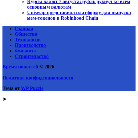
Курсы валют 7 августа: рубль рухнул ко всем
основным валютам
Uniswap представила платформу для выпуска
мем-токенов в Robinhood Chain
Главная
Общество
Технологии
Производство
Финансы
Строительство
Время новостей
© 2026
Политика конфиденциальности
Тема от
WP Puzzle
➤