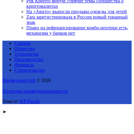
Рбк Крипто форум: горячие темы сообщества о
криптовалютах
На «Авито» выросли продажи одежды для детей
Zara зарегистрировала в России новый товарный
знак
Право на рефинансирование комбо-ипотеки есть,
механизма у банков нет
Главная
Общество
Технологии
Производство
Финансы
Строительство
Время новостей
© 2026
Политика конфиденциальности
Тема от
WP Puzzle
➤