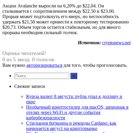
Акции Avalanche выросли на 6,20% до $22,04. Он
сталкивается с сопротивлением между $22.50 и $23.00.
Прорыв может подтолкнуть его вверх, но неспособность
удержать $21,50 может привести к повторному тестированию
$20,73. Объем торгов остается стабильным, но для явного
прорыва необходим сильный толчок.
Источник:
cryptonews.net
Оценка читателей!
0 из 5 звезд. 0 голосов.
Вам нужно
авторизироваться
для того, чтобы проголосовать.
Свежие записи
Курсы валют 8 августа: рубль упал к доллару и
евро
Необычный криптостилер для macOS, шпионаж в
отелях через Wi-Fi и другие события
кибербезопасности
Стагнация биткоина и рекорды Cardano: как
начинается август на крипторынке