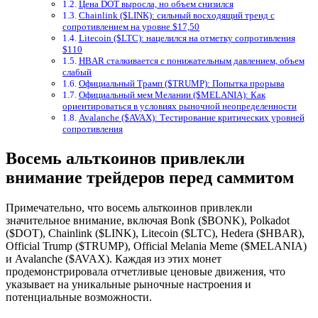
Цена DOT выросла, но объем снизился
Chainlink ($LINK): сильный восходящий тренд с
сопротивлением на уровне $17,50
Litecoin ($LTC): нацелился на отметку сопротивления
$110
HBAR сталкивается с понижательным давлением, объем
слабый
Официальный Трамп ($TRUMP): Попытка прорыва
Официальный мем Мелании ($MELANIA): Как
ориентироваться в условиях рыночной неопределенности
Avalanche ($AVAX): Тестирование критических уровней
сопротивления
Восемь альткоинов привлекли
внимание трейдеров перед саммитом
Примечательно, что восемь альткоинов привлекли
значительное внимание, включая Bonk ($BONK), Polkadot
($DOT), Chainlink ($LINK), Litecoin ($LTC), Hedera ($HBAR),
Official Trump ($TRUMP), Official Melania Meme ($MELANIA)
и Avalanche ($AVAX). Каждая из этих монет
продемонстрировала отчетливые ценовые движения, что
указывает на уникальные рыночные настроения и
потенциальные возможности.