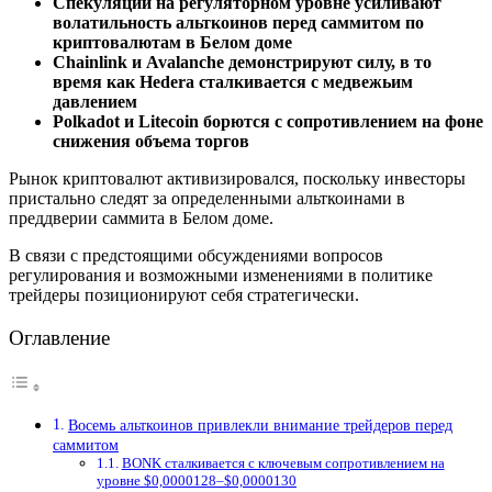
Спекуляции на регуляторном уровне усиливают
волатильность альткоинов перед саммитом по
криптовалютам в Белом доме
Chainlink и Avalanche демонстрируют силу, в то
время как Hedera сталкивается с медвежьим
давлением
Polkadot и Litecoin борются с сопротивлением на фоне
снижения объема торгов
Рынок криптовалют активизировался, поскольку инвесторы
пристально следят за определенными альткоинами в
преддверии саммита в Белом доме.
В связи с предстоящими обсуждениями вопросов
регулирования и возможными изменениями в политике
трейдеры позиционируют себя стратегически.
Оглавление
Восемь альткоинов привлекли внимание трейдеров перед
саммитом
BONK сталкивается с ключевым сопротивлением на
уровне $0,0000128–$0,0000130