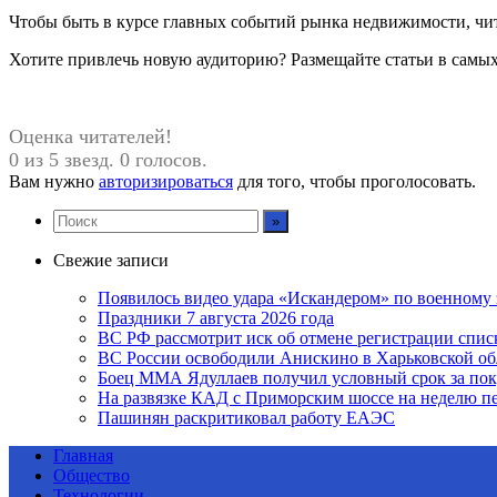
Чтобы быть в курсе главных событий рынка недвижимости, чит
Хотите привлечь новую аудиторию? Размещайте статьи в самы
Оценка читателей!
0 из 5 звезд. 0 голосов.
Вам нужно
авторизироваться
для того, чтобы проголосовать.
Свежие записи
Появилось видео удара «Искандером» по военном
Праздники 7 августа 2026 года
ВС РФ рассмотрит иск об отмене регистрации спис
ВС России освободили Анискино в Харьковской об
Боец ММА Ядуллаев получил условный срок за по
На развязке КАД с Приморским шоссе на неделю пе
Пашинян раскритиковал работу ЕАЭС
Главная
Общество
Технологии