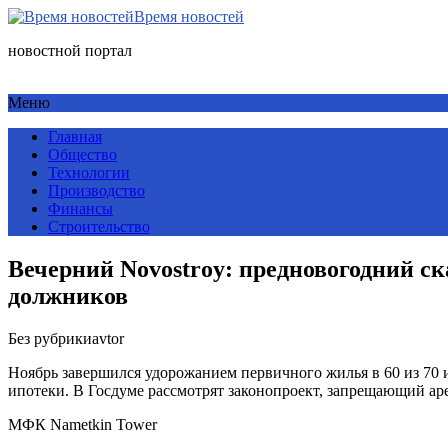
Время новостей
новостной портал
Меню
Главная
Общество
Технологии
Производство
Финансы
Строительство
Вечерний Novostroy: предновогодний ск
должников
Без рубрики
avtor
Ноябрь завершился удорожанием первичного жилья в 60 из 70 
ипотеки. В Госдуме рассмотрят законопроект, запрещающий аре
МФК Nametkin Tower