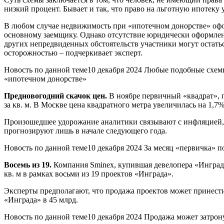
низкий процент. Бывает и так, что право на льготную ипотеку 
В любом случае недвижимость при «ипотечном донорстве» офор
основному заемщику. Однако отсутствие юридически оформлен
других непредвиденных обстоятельств участники могут остатьс
осторожностью – подчеркивает эксперт.
Новость по данной теме10 декабря 2024 Любые подобные схемы
«ипотечном донорстве»
Предновогодний скачок цен.
В ноябре первичный «квадрат», п
за кв. м. В Москве цена квадратного метра увеличилась на 1,7%,
Произошедшее удорожание аналитики связывают с инфляцией,
прогнозируют лишь в начале следующего года.
Новость по данной теме10 декабря 2024 За месяц «первичка» 
Восемь из 19.
Компания Sminex, купившая девелопера «Инград» 
кв. м в рамках восьми из 19 проектов «Инграда».
Эксперты предполагают, что продажа проектов может принести
«Инграда» в 45 млрд.
Новость по данной теме10 декабря 2024 Продажа может затрону