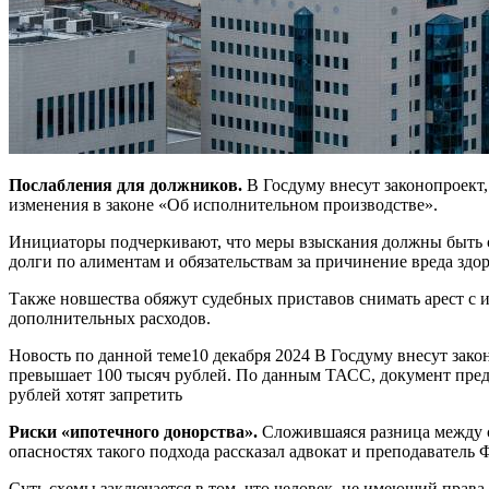
Послабления для должников.
В Госдуму внесут законопроект
изменения в законе «Об исполнительном производстве».
Инициаторы подчеркивают, что меры взыскания должны быть с
долги по алиментам и обязательствам за причинение вреда здо
Также новшества обяжут судебных приставов снимать арест с и
дополнительных расходов.
Новость по данной теме10 декабря 2024 В Госдуму внесут зак
превышает 100 тысяч рублей. По данным ТАСС, документ пред
рублей хотят запретить
Риски «ипотечного донорства».
Сложившаяся разница между с
опасностях такого подхода рассказал адвокат и преподавател
Суть схемы заключается в том, что человек, не имеющий права