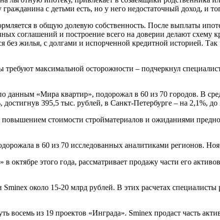
у гражданина с детьми есть, но у него недостаточный доход, и т
мляется в общую долевую собственность. После выплаты ипотек
ных соглашений и построение всего на доверии делают схему к
я без жилья, с долгами и испорченной кредитной историей. Так
 требуют максимальной осторожности – подчеркнул специалист.
о данным «Мира квартир», подорожал в 60 из 70 городов. В сред
 достигнув 395,5 тыс. рублей, в Санкт-Петербурге – на 2,1%, до 
 повышением стоимости стройматериалов и ожиданиями предно
подорожала в 60 из 70 исследованных аналитиками регионов. Но
в октябре этого года, рассматривает продажу части его активо
 Sminex около 15-20 млрд рублей. В этих расчетах специалисты
ть восемь из 19 проектов «Инграда». Sminex продаст часть акт