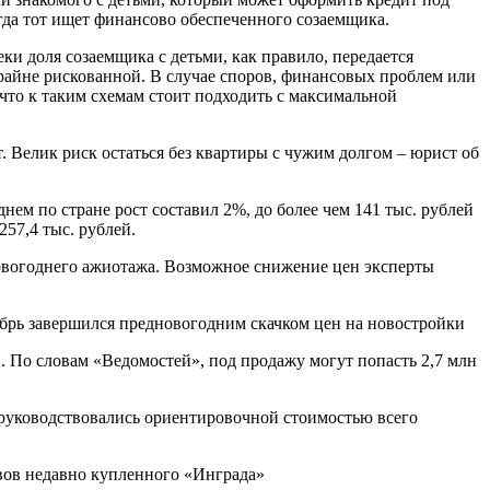
огда тот ищет финансово обеспеченного созаемщика.
и доля созаемщика с детьми, как правило, передается
райне рискованной. В случае споров, финансовых проблем или
 что к таким схемам стоит подходить с максимальной
 Велик риск остаться без квартиры с чужим долгом – юрист об
нем по стране рост составил 2%, до более чем 141 тыс. рублей
257,4 тыс. рублей.
вогоднего ажиотажа. Возможное снижение цен эксперты
ябрь завершился предновогодним скачком цен на новостройки
в. По словам «Ведомостей», под продажу могут попасть 2,7 млн
 руководствовались ориентировочной стоимостью всего
ивов недавно купленного «Инграда»