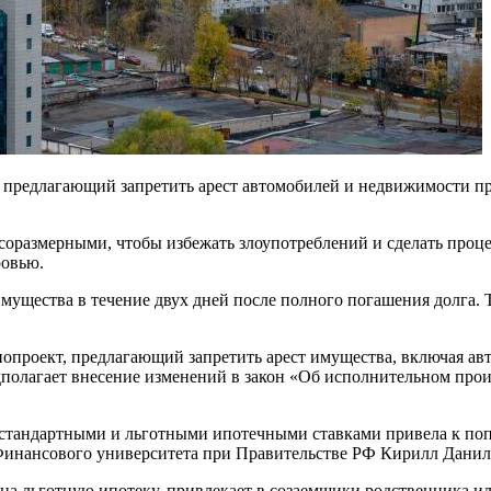
, предлагающий запретить арест автомобилей и недвижимости пр
оразмерными, чтобы избежать злоупотреблений и сделать проце
ровью.
мущества в течение двух дней после полного погашения долга. 
онопроект, предлагающий запретить арест имущества, включая а
полагает внесение изменений в закон «Об исполнительном прои
тандартными и льготными ипотечными ставками привела к попу
ь Финансового университета при Правительстве РФ Кирилл Данил
 на льготную ипотеку, привлекает в созаемщики родственника и