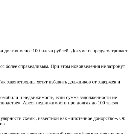
и долгах менее 100 тысяч рублей. Документ предусматривает
сс более справедливым. При этом нововведения не затронут
Так законотворцы хотят избавить должников от задержек и
втомобили и недвижимость, если сумма задолженности не
зводстве». Арест недвижимости при долгах до 100 тысяч
лярности схемы, известной как «ипотечное донорство». Об
ов.
ли знакомого с детьми, который может оформить кредит под