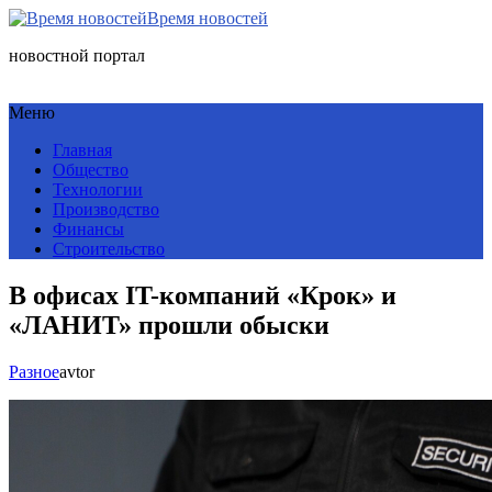
Время новостей
новостной портал
Меню
Главная
Общество
Технологии
Производство
Финансы
Строительство
В офисах IT-компаний «Крок» и
«ЛАНИТ» прошли обыски
Разное
avtor