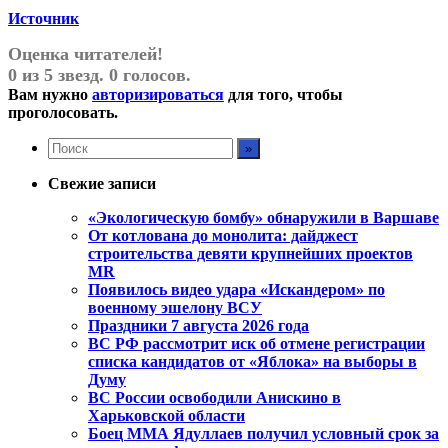
Источник
Оценка читателей!
0 из 5 звезд. 0 голосов.
Вам нужно
авторизироваться
для того, чтобы
проголосовать.
Свежие записи
«Экологическую бомбу» обнаружили в Варшаве
От котлована до монолита: дайджест
строительства девяти крупнейших проектов
MR
Появилось видео удара «Искандером» по
военному эшелону ВСУ
Праздники 7 августа 2026 года
ВС РФ рассмотрит иск об отмене регистрации
списка кандидатов от «Яблока» на выборы в
Думу
ВС России освободили Анискино в
Харьковской области
Боец ММА Ядуллаев получил условный срок за