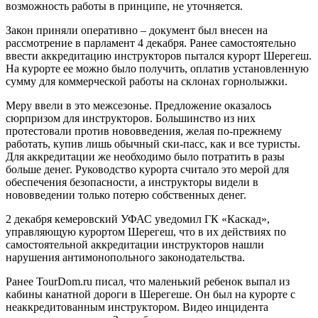
возможность работы в принципе, не уточняется.
Закон приняли оперативно – документ был внесен на
рассмотрение в парламент 4 декабря. Ранее самостоятельно
ввести аккредитацию инструкторов пытался курорт Шерегеш.
На курорте ее можно было получить, оплатив установленную
сумму для коммерческой работы на склонах горнолыжки.
Меру ввели в это межсезонье. Предложение оказалось
сюрпризом для инструкторов. Большинство из них
протестовали против нововведения, желая по-прежнему
работать, купив лишь обычный ски-пасс, как и все туристы.
Для аккредитации же необходимо было потратить в разы
больше денег. Руководство курорта считало это мерой для
обеспечения безопасности, а инструкторы видели в
нововведении только потерю собственных денег.
2 декабря кемеровский УФАС уведомил ГК «Каскад»,
управляющую курортом Шерегеш, что в их действиях по
самостоятельной аккредитации инструкторов нашли
нарушения антимонопольного законодательства.
Ранее TourDom.ru писал, что маленький ребенок выпал из
кабины канатной дороги в Шерегеше. Он был на курорте с
неаккредитованным инструктором. Видео инцидента