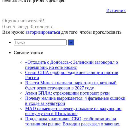
появилось в соцсетях 3 декабря.
Источник
Оценка читателей!
0 из 5 звезд. 0 голосов.
Вам нужно
авторизироваться
для того, чтобы проголосовать.
Свежие записи
«Отходить с Донбасса»: Зеленский заговорил о
перемирии, но есть нюанс
Сенат США одобрил «адские» санкции против
России
Власти Минска назвали парк отдыха, который
будет реконструирован в 2027 году
Атаки БПЛА: страховщики потирают руки
Почему малина вырождается: 4 фатальные ошибки
в уходе за культурой
MAD размещает галереи, похожие на валуны, по
всему музею в Шэньчжэне
Поддержка участников СВО, стабилизация на
топливном рынке: Володин рассказал о законах,