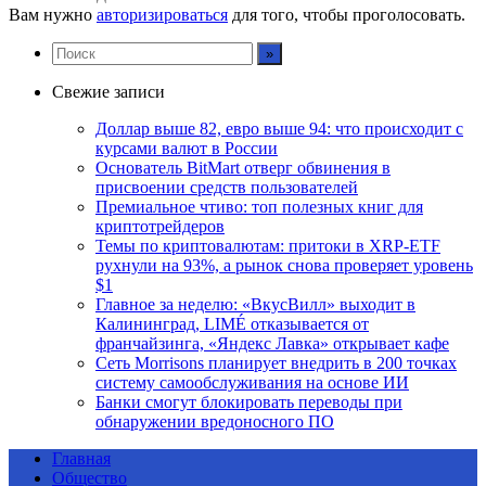
Вам нужно
авторизироваться
для того, чтобы проголосовать.
Свежие записи
Доллар выше 82, евро выше 94: что происходит с
курсами валют в России
Основатель BitMart отверг обвинения в
присвоении средств пользователей
Премиальное чтиво: топ полезных книг для
криптотрейдеров
Темы по криптовалютам: притоки в XRP-ETF
рухнули на 93%, а рынок снова проверяет уровень
$1
Главное за неделю: «ВкусВилл» выходит в
Калининград, LIMÉ отказывается от
франчайзинга, «Яндекс Лавка» открывает кафе
Сеть Morrisons планирует внедрить в 200 точках
систему самообслуживания на основе ИИ
Банки смогут блокировать переводы при
обнаружении вредоносного ПО
Главная
Общество