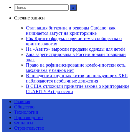
Свежие записи
Стагнация биткоина и рекорды Cardano: как
начинается август на крипторынке
Рбк Крипто форум: горячие темы сообщества о
криптовалютах
На «Авито» выросли продажи одежды для детей
Zara зарегистрировала в России новый товарный
знак
Право на рефинансирование комбо-ипотеки есть,
механизма у банков нет
В поведении крупных китов, использующих XRP,
наблюдаются необычные движения
В США отложили принятие закона о крипторынке
CLARITY Act до осени
Главная
Общество
Технологии
Производство
Финансы
Строительство