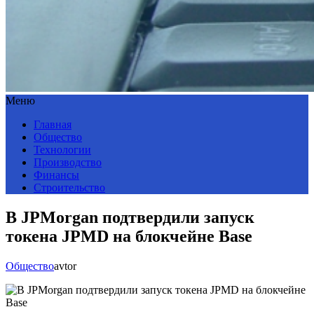
Меню
Главная
Общество
Технологии
Производство
Финансы
Строительство
В JPMorgan подтвердили запуск
токена JPMD на блокчейне Base
Общество
avtor