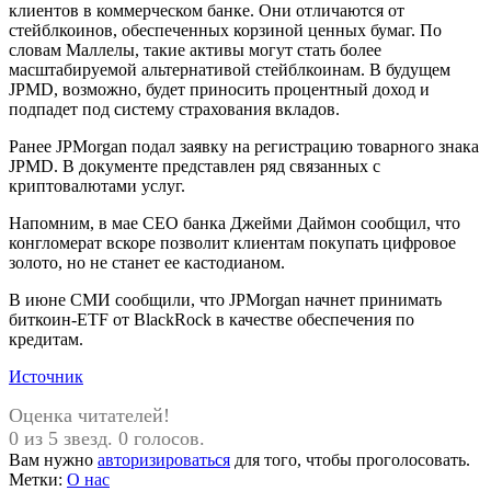
клиентов в коммерческом банке. Они отличаются от
стейблкоинов, обеспеченных корзиной ценных бумаг. По
словам Маллелы, такие активы могут стать более
масштабируемой альтернативой стейблкоинам. В будущем
JPMD, возможно, будет приносить процентный доход и
подпадет под систему страхования вкладов.
Ранее JPMorgan подал заявку на регистрацию товарного знака
JPMD. В документе представлен ряд связанных с
криптовалютами услуг.
Напомним, в мае CEO банка Джейми Даймон сообщил, что
конгломерат вскоре позволит клиентам покупать цифровое
золото, но не станет ее кастодианом.
В июне СМИ сообщили, что JPMorgan начнет принимать
биткоин-ETF от BlackRock в качестве обеспечения по
кредитам.
Источник
Оценка читателей!
0 из 5 звезд. 0 голосов.
Вам нужно
авторизироваться
для того, чтобы проголосовать.
Метки:
О нас