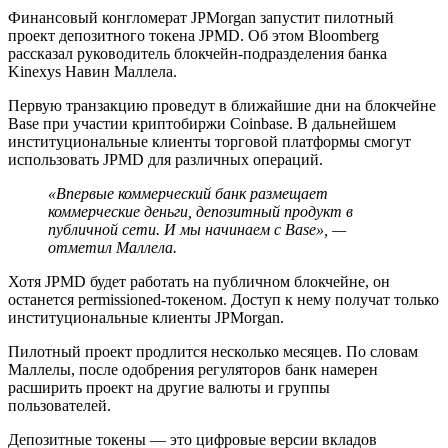
Финансовый конгломерат JPMorgan запустит пилотный
проект депозитного токена JPMD. Об этом Bloomberg
рассказал руководитель блокчейн-подразделения банка
Kinexys Навин Маллела.
Первую транзакцию проведут в ближайшие дни на блокчейне
Base при участии криптобиржи Coinbase. В дальнейшем
институциональные клиенты торговой платформы смогут
использовать JPMD для различных операций.
«Впервые коммерческий банк размещает
коммерческие деньги, депозитный продукт в
публичной сети. И мы начинаем с Base», —
отметил Маллела.
Хотя JPMD будет работать на публичном блокчейне, он
останется permissioned-токеном. Доступ к нему получат только
институциональные клиенты JPMorgan.
Пилотный проект продлится несколько месяцев. По словам
Маллелы, после одобрения регуляторов банк намерен
расширить проект на другие валюты и группы
пользователей.
Депозитные токены — это цифровые версии вкладов