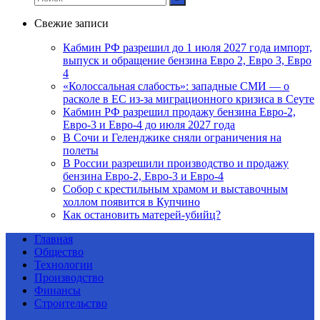
Свежие записи
Кабмин РФ разрешил до 1 июля 2027 года импорт,
выпуск и обращение бензина Евро 2, Евро 3, Евро
4
«Колоссальная слабость»: западные СМИ — о
расколе в ЕС из-за миграционного кризиса в Сеуте
Кабмин РФ разрешил продажу бензина Евро-2,
Евро-3 и Евро-4 до июля 2027 года
В Сочи и Геленджике сняли ограничения на
полеты
В России разрешили производство и продажу
бензина Евро-2, Евро-3 и Евро-4
Собор с крестильным храмом и выставочным
холлом появится в Купчино
Как остановить матерей-убийц?
Главная
Общество
Технологии
Производство
Финансы
Строительство