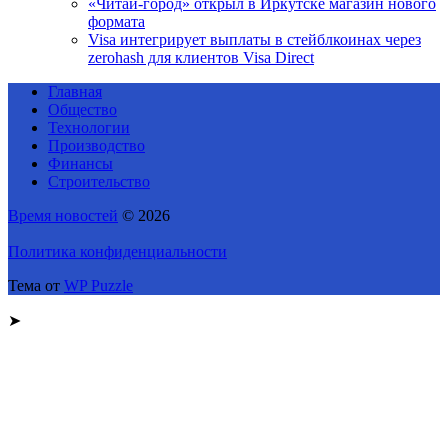
«Читай-город» открыл в Иркутске магазин нового
формата
Visa интегрирует выплаты в стейблкоинах через
zerohash для клиентов Visa Direct
Главная
Общество
Технологии
Производство
Финансы
Строительство
Время новостей
© 2026
Политика конфиденциальности
Тема от
WP Puzzle
➤