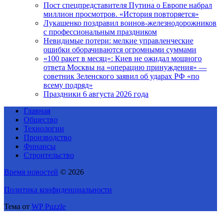
Пост спецпредставителя Путина о Европе набрал
миллион просмотров. «История повторяется»
Лукашенко поздравил воинов-железнодорожников
с профессиональным праздником
Невидимые потери: мелкие управленческие
ошибки оборачиваются огромными суммами
«100 ракет в месяц»: Киев не ожидал мощного
ответа Москвы на «операцию принуждения» —
советник Зеленского заявил об ударах РФ «по
всему подряд»
Праздники 6 августа 2026 года
Главная
Общество
Технологии
Производство
Финансы
Строительство
Время новостей
© 2026
Политика конфиденциальности
Тема от
WP Puzzle