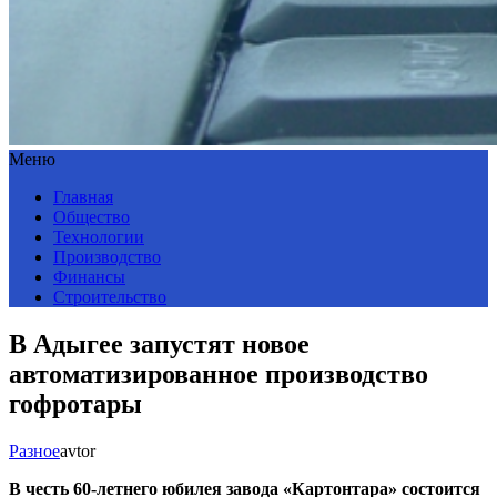
Меню
Главная
Общество
Технологии
Производство
Финансы
Строительство
В Адыгее запустят новое
автоматизированное производство
гофротары
Разное
avtor
В честь
60-летнего
юбилея завода «Картонтара» состоится