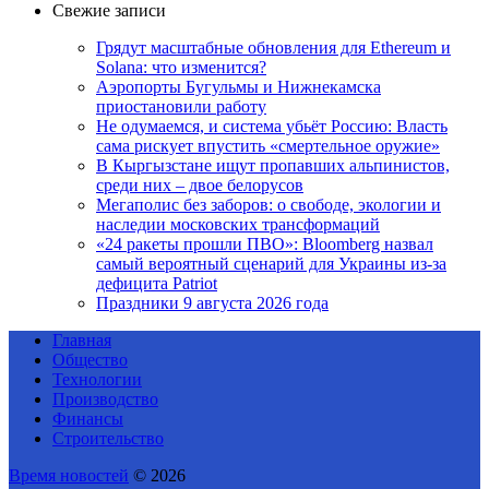
Свежие записи
Грядут масштабные обновления для Ethereum и
Solana: что изменится?
Аэропорты Бугульмы и Нижнекамска
приостановили работу
Не одумаемся, и система убьёт Россию: Власть
сама рискует впустить «смертельное оружие»
В Кыргызстане ищут пропавших альпинистов,
среди них – двое белорусов
Мегаполис без заборов: о свободе, экологии и
наследии московских трансформаций
«24 ракеты прошли ПВО»: Bloomberg назвал
самый вероятный сценарий для Украины из-за
дефицита Patriot
Праздники 9 августа 2026 года
Главная
Общество
Технологии
Производство
Финансы
Строительство
Время новостей
© 2026