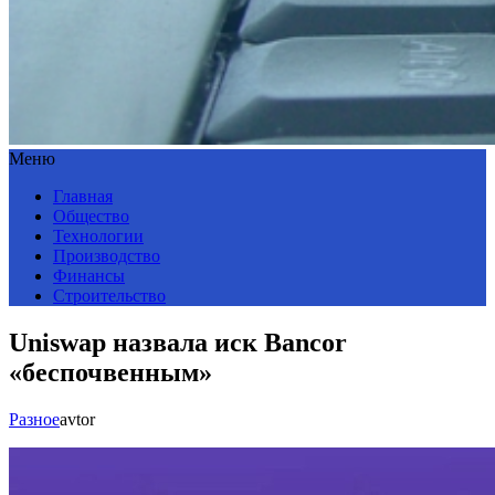
Меню
Главная
Общество
Технологии
Производство
Финансы
Строительство
Uniswap назвала иск Bancor
«беспочвенным»
Разное
avtor