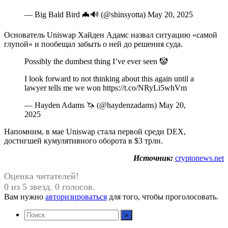
— Big Bald Bird 🦇🔊 (@shinsyotta) May 20, 2025
Основатель Uniswap Хайден Адамс назвал ситуацию «самой
глупой» и пообещал забыть о ней до решения суда.
Possibly the dumbest thing I’ve ever seen 🤡
I look forward to not thinking about this again until a
lawyer tells me we won https://t.co/NRyLi5whVm
— Hayden Adams 🦄 (@haydenzadams) May 20,
2025
Напомним, в мае Uniswap стала первой среди DEX,
достигшей кумулятивного оборота в $3 трлн.
Источник:
cryptonews.net
Оценка читателей!
0 из 5 звезд. 0 голосов.
Вам нужно
авторизироваться
для того, чтобы проголосовать.