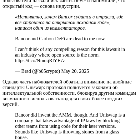
пользователи назвали иск «анти-DeFi» и напомнили, что
открытый код — основа индустрии.
«Непонятно, зачем Bancor судится в отрасли, где
все строится на открытом исходном коде», —
написал один из комментаторов.
Bancor and Carbon DeFi are dead to me now.
I can’t think of any compelling reason for this lawsuit in
an industry where open source is the norm.
https://t.co/NmuqRlYF7z
— Brad (@b05crypto) May 20, 2025
Однако часть наблюдателей обратила внимание на двойные
стандарты Uniswap: протокол пользуется законами об
интеллектуальной собственности, блокируя другим командам
возможность использовать код для своих более поздних
версий.
Bancor did invent the AMM, though. And Uniswap is a
company that takes advantage of IP laws by blocking
other teams from using code for their later versions.
Sounds like Uniswap is throwing stones from a glass
house.