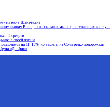
сему музею в Шэньчжэне
ном рынке: Володин рассказал о законах, вступающих в силу с 
ься, 5 средств
умира в своей жизни
подешевели на 11–15%, но вылеты из Сочи резко подорожали
айфуна «Долфин»