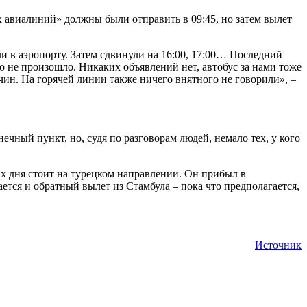
х авиалиний» должны были отправить в 09:45, но затем вылет
и в аэропорту. Затем сдвинули на 16:00, 17:00… Последний
го не произошло. Никаких объявлений нет, автобус за нами тоже
чин. На горячей линии также ничего внятного не говорили», –
чный пункт, но, судя по разговорам людей, немало тех, у кого
их дня стоит на турецком направлении. Он прибыл в
ется и обратный вылет из Стамбула – пока что предполагается,
Источник