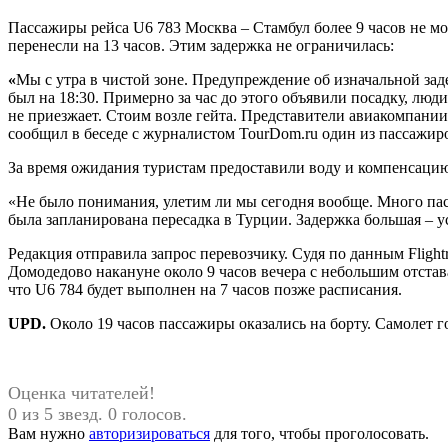
Пассажиры рейса U6 783 Москва – Стамбул более 9 часов не м
перенесли на 13 часов. Этим задержка не ограничилась:
«
Мы с утра в чистой зоне. Предупреждение об изначальной зад
был на 18:30. Примерно за час до этого объявили посадку, люд
не приезжает. Стоим возле гейта. Представители авиакомпании 
сообщил в беседе с журналистом TourDom.ru один из пассажир
За время ожидания туристам предоставили воду и компенсацию
«Не было понимания, улетим ли мы сегодня вообще. Много пасса
была запланирована пересадка в Турции. Задержка большая – у
Редакция отправила запрос перевозчику. Судя по данным Fligh
Домодедово накануне около 9 часов вечера с небольшим отстав
что U6 784 будет выполнен на 7 часов позже расписания.
UPD.
Около 19 часов пассажиры оказались на борту. Самолет го
Оценка читателей!
0 из 5 звезд. 0 голосов.
Вам нужно
авторизироваться
для того, чтобы проголосовать.