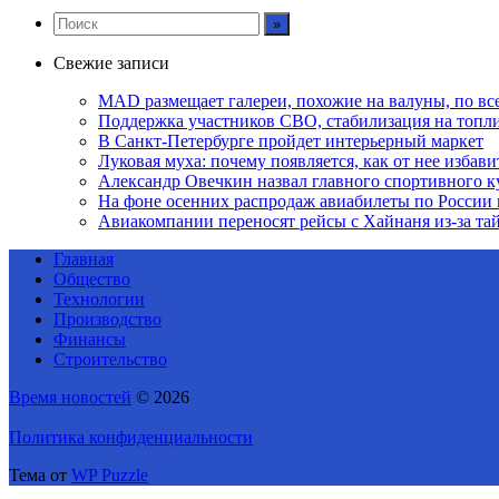
Свежие записи
MAD размещает галереи, похожие на валуны, по в
Поддержка участников СВО, стабилизация на топлив
В Санкт-Петербурге пройдет интерьерный маркет
Луковая муха: почему появляется, как от нее избавит
Александр Овечкин назвал главного спортивного к
На фоне осенних распродаж авиабилеты по России 
Авиакомпании переносят рейсы с Хайнаня из-за т
Главная
Общество
Технологии
Производство
Финансы
Строительство
Время новостей
© 2026
Политика конфиденциальности
Тема от
WP Puzzle