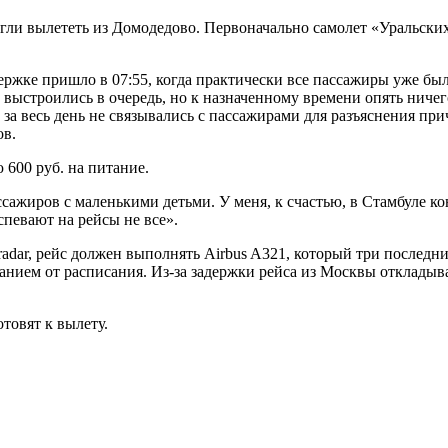
огли вылететь из Домодедово. Первоначально самолет «Уральски
ержке пришло в 07:55, когда практически все пассажиры уже был
и выстроились в очередь, но к назначенному времени опять ниче
за весь день не связывались с пассажирами для разъяснения при
ов.
 600 руб. на питание.
жиров с маленькими детьми. У меня, к счастью, в Стамбуле коне
спевают на рейсы не все».
tradar, рейс должен выполнять Airbus A321, который три последн
анием от расписания. Из-за задержки рейса из Москвы откладыва
товят к вылету.