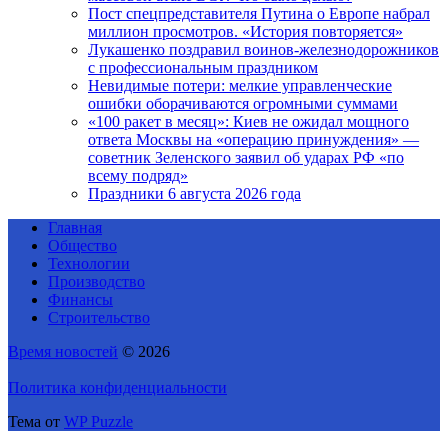
Пост спецпредставителя Путина о Европе набрал
миллион просмотров. «История повторяется»
Лукашенко поздравил воинов-железнодорожников
с профессиональным праздником
Невидимые потери: мелкие управленческие
ошибки оборачиваются огромными суммами
«100 ракет в месяц»: Киев не ожидал мощного
ответа Москвы на «операцию принуждения» —
советник Зеленского заявил об ударах РФ «по
всему подряд»
Праздники 6 августа 2026 года
Главная
Общество
Технологии
Производство
Финансы
Строительство
Время новостей
© 2026
Политика конфиденциальности
Тема от
WP Puzzle