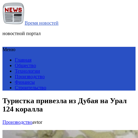
Время новостей
новостной портал
Меню
Главная
Общество
Технологии
Производство
Финансы
Строительство
Туристка привезла из Дубая на Урал
124 коралла
Производство
avtor