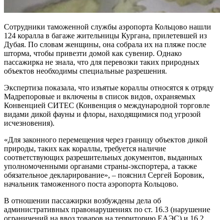
Сотрудники таможенной службы аэропорта Кольцово нашли
124 коралла в багаже жительницы Кургана, прилетевшей из
Дубая. По словам женщины, она собрала их на пляже после
шторма, чтобы привезти домой как сувенир. Однако
пассажирка не знала, что для перевозки таких природных
объектов необходимы специальные разрешения.
Экспертиза показала, что изъятые кораллы относятся к отряду
Мадрепоровые и включены в список видов, охраняемых
Конвенцией СИТЕС (Конвенция о международной торговле
видами дикой фауны и флоры, находящимися под угрозой
исчезновения).
«Для законного перемещения через границу объектов дикой
природы, таких как кораллы, требуется наличие
соответствующих разрешительных документов, выданных
уполномоченными органами страны-экспортера, а также
обязательное декларирование», – пояснил Сергей Боровик,
начальник таможенного поста аэропорта Кольцово.
В отношении пассажирки возбуждены дела об
административных правонарушениях по ст. 16.3 (нарушение
ограничений на ввоз товаров на территорию ЕАЭС) и 16.2