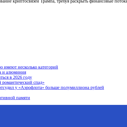
ние криптосвязей Трампа, требуя раскрыть финансовые потоки 
ю имеют несколько категорий
ра и алюминия
ться в 2026 году
й романтический спад»
отсудил у «Аэрофлота» больше полумиллиона рублей
ативной памяти