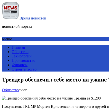
Время новостей
новостной портал
Меню
Главная
Общество
Технологии
Производство
Финансы
Строительство
Трейдер обеспечил себе место на ужине 
Общество
avtor
Покупатель TRUMP Мортен Кристенсен и четверо его друзей п