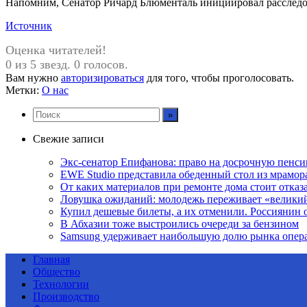
Напомним, Сенатор Ричард Блюменталь инициировал расследова
Источник
Оценка читателей!
0 из 5 звезд. 0 голосов.
Вам нужно
авторизироваться
для того, чтобы проголосовать.
Метки:
О нас
Свежие записи
Экс-сенатор Епифанова: право на досрочную пенси
EWE Studio представила обеденный стол из мрамо
От каких материалов при ремонте дома стоит отказа
Ловушка ожиданий: молодежь переживает «велики
Купил дешевые билеты, а их отменили. Россиянин 
В Абхазии тоже выстроились очереди за бензином
Samsung удерживает наибольшую долю рынка опер
Главная
Общество
Технологии
Производство