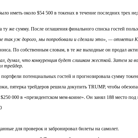
ыло иметь около $54 500 в токенах в течение последних трех не
ту же сумму. После оглашения финального списка гостей польз
не так уж дорого, мы попробовали и сделали это», — отметил 
нонса. По собственным словам, в те же выходные он продал акти
ал, думал, что конкуренция будет слишком жесткой. Затем за во
ил трейдер.
 портфели потенциальных гостей и прогнозировала сумму токен
роки, пятерка трейдеров решила докупить TRUMP, чтобы обезоп
$250 000 в «президентском мем-коине». Он занял 188 место под
анные для проверок и забронировал билеты на самолет.