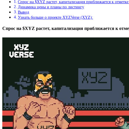
Спрос на $XYZ растет, капитализация приближается к отметке
Динамика цены и планы по листингу
Вывод
Узнать больше о проекте XYZVerse (XYZ):
Спрос на $XYZ растет, капитализация приближается к отме