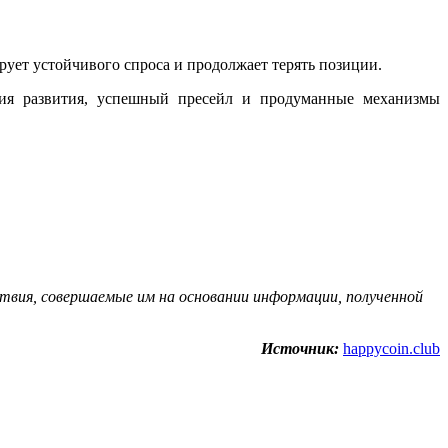
рует устойчивого спроса и продолжает терять позиции.
гия развития, успешный пресейл и продуманные механизмы
вия, coвepшaeмыe им нa ocнoвaнии инфopмaции, пoлучeннoй
Источник:
happycoin.club