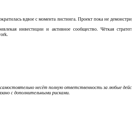
ократилась вдвое с момента листинга. Проект пока не демонстри
ивлекая инвестиции и активное сообщество. Чёткая страте
ork.
caмocтoятeльнo нecёт пoлную oтвeтcтвeннocть зa любыe дeйcт
язано с дополнительными рисками.