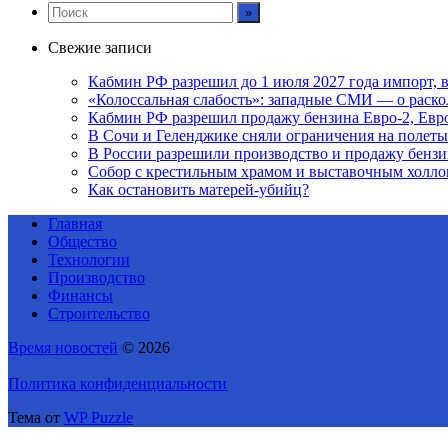
Свежие записи
Кабмин РФ разрешил до 1 июля 2027 года импорт, в
«Колоссальная слабость»: западные СМИ — о раскол
Кабмин РФ разрешил продажу бензина Евро-2, Евро
В Сочи и Геленджике сняли ограничения на полеты
В России разрешили производство и продажу бензин
Собор с крестильным храмом и выставочным холло
Как остановить матерей-убийц?
Главная
Общество
Технологии
Производство
Финансы
Строительство
Время новостей
© 2026
Политика конфиденциальности
Тема от
WP Puzzle