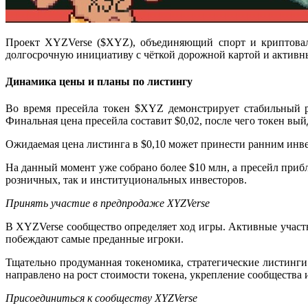
Проект XYZVerse ($XYZ), объединяющий спорт и криптовалю
долгосрочную инициативу с чёткой дорожной картой и активн
Динамика цены и планы по листингу
Во время пресейла токен $XYZ демонстрирует стабильный р
Финальная цена пресейла составит $0,02, после чего токен в
Ожидаемая цена листинга в $0,10 может принести ранним инве
На данный момент уже собрано более $10 млн, а пресейл приб
розничных, так и институциональных инвесторов.
Принять участие в предпродаже XYZVerse
В XYZVerse сообщество определяет ход игры. Активные участн
побеждают самые преданные игроки.
Тщательно продуманная токеномика, стратегические листинги
направлено на рост стоимости токена, укрепление сообщества
Присоединиться к сообществу XYZVerse