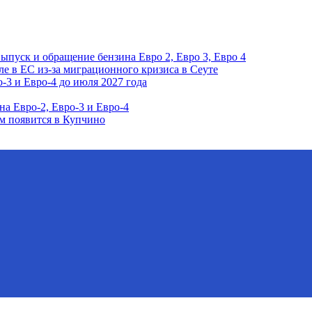
ыпуск и обращение бензина Евро 2, Евро 3, Евро 4
е в ЕС из-за миграционного кризиса в Сеуте
-3 и Евро-4 до июля 2027 года
а Евро-2, Евро-3 и Евро-4
м появится в Купчино