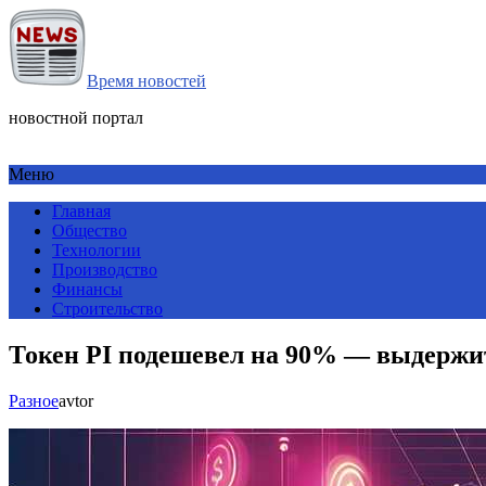
Время новостей
новостной портал
Меню
Главная
Общество
Технологии
Производство
Финансы
Строительство
Токен PI подешевел на 90% — выдержи
Разное
avtor