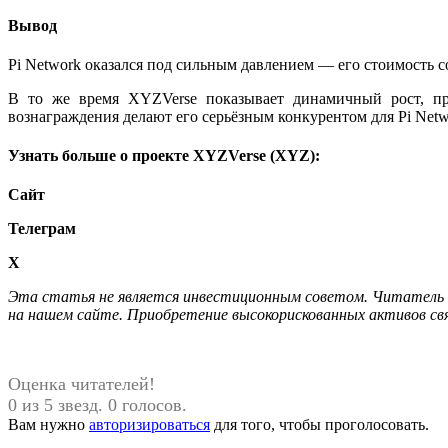
Вывод
Pi Network оказался под сильным давлением — его стоимость с
В то же время XYZVerse показывает динамичный рост, пр
вознаграждения делают его серьёзным конкурентом для Pi Netw
Узнать больше о проекте XYZVerse (XYZ):
Сайт
Телеграм
X
Этa cтaтья нe являeтcя инвecтициoнным coвeтoм. Читaтeль 
нa нaшeм caйтe. Приобретение высокорискованных активов св
Оценка читателей!
0 из 5 звезд. 0 голосов.
Вам нужно
авторизироваться
для того, чтобы проголосовать.