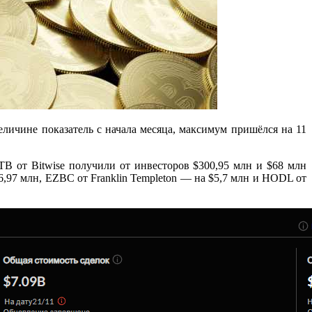
еличине показатель с начала месяца, максимум пришёлся на 11
ITB от Bitwise получили от инвесторов $300,95 млн и $68 млн
6,97 млн, EZBC от Franklin Templeton — на $5,7 млн и HODL от