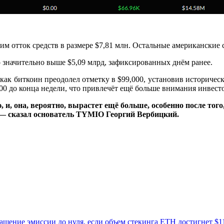
м отток средств в размере $7,81 млн. Остальные американские 
 значительно выше $5,09 млрд, зафиксированных днём ранее.
 как биткоин преодолел отметку в $99,000, установив историче
00 до конца недели, что привлечёт ещё больше внимания инвест
, она, вероятно, вырастет ещё больше, особенно после того,
 — сказал основатель TYMIO Георгий Вербицкий.
ащение эмиссии до нуля, если объем стекинга ETH достигнет $1