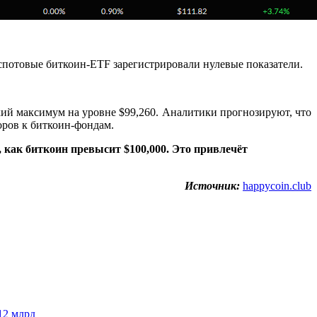
спотовые биткоин-ETF зарегистрировали нулевые показатели.
ский максимум на уровне $99,260. Аналитики прогнозируют, что
оров к биткоин-фондам.
 как биткоин превысит $100,000. Это привлечёт
Источник:
happycoin.club
12 млрд