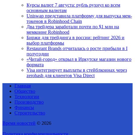
Курсы валют 7 августа: рубль рухнул ко всем
основным валютам
Uniswap представила платформу для выпуска мем-
токенов в Robinhood Chain
Два трейдера заработали почти по $1 млн на
мемкоине Robinhood
Биржи для трейдинга в россии: рейтинг 2026 и
выбор платформы
Restaurant Brands отчиталась о росте прибыли в I
полугодии
«Читай-город» открыл в Иркутске магазин нового
формата
Visa интегрирует выплаты в стейблкоинах через
zerohash для клиентов Visa Direct
Главная
Общество
Технологии
Производство
Финансы
Строительство
Время новостей
© 2026
Политика конфиденциальности