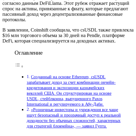
согласно данным DeFiLlama. Этот рубеж отражает растущий
спрос на активы, привязанные к фиату, которые предлагают
пассивный доход через децентрализованные финансовые
протоколы.
В заявлении, Coinshift сообщила, что csUSDL также привлекла
$16 млн торгового объема за 30 дней на Pendle, платформе
DeFi, которая специализируется на доходных активах.
Оглавление
Созданный на основе Ethereum, csUSDL
зарабатывает доход за счет комбинации ончейн-
кредитования и экспозиции казначейских
векселей США. Он структурирован на основе
USDL, стейблкоина, выпущенного Paxos
International и регулируемого в Абу-Даби.
«Розничные инвесторы и учреждения все чаще
ищут безопасный и прозрачный доступ к реальной
доходности без обычных сложностей, характерных
для стратегий блокчейна», — заявил Гупта.