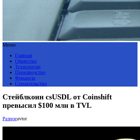
Меню
Главная
Общество
Технологии
Производство
Финансы
Строительство
Стейблкоин csUSDL от Coinshift
превысил $100 млн в TVL
Разное
avtor