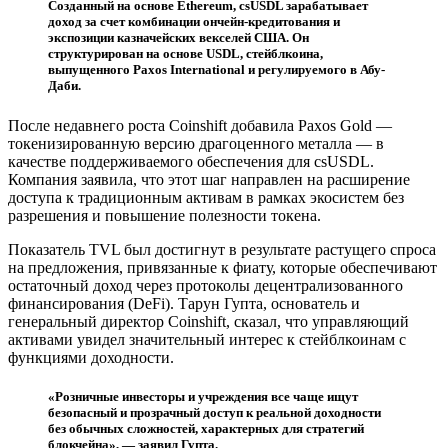
Созданный на основе Ethereum, csUSDL зарабатывает
доход за счет комбинации ончейн-кредитования и
экспозиции казначейских векселей США. Он
структурирован на основе USDL, стейблкоина,
выпущенного Paxos International и регулируемого в Абу-
Даби.
После недавнего роста Coinshift добавила Paxos Gold —
токенизированную версию драгоценного металла — в
качестве поддерживаемого обеспечения для csUSDL.
Компания заявила, что этот шаг направлен на расширение
доступа к традиционным активам в рамках экосистем без
разрешения и повышение полезности токена.
Показатель TVL был достигнут в результате растущего спроса
на предложения, привязанные к фиату, которые обеспечивают
остаточный доход через протоколы децентрализованного
финансирования (DeFi). Тарун Гупта, основатель и
генеральный директор Coinshift, сказал, что управляющий
активами увидел значительный интерес к стейблкоинам с
функциями доходности.
«Розничные инвесторы и учреждения все чаще ищут
безопасный и прозрачный доступ к реальной доходности
без обычных сложностей, характерных для стратегий
блокчейна», — заявил Гупта.