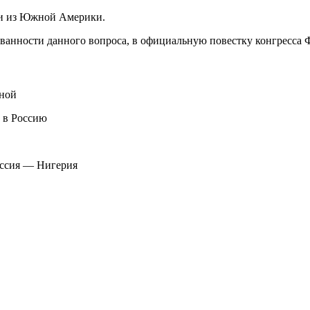
ии из Южной Америки.
рованности данного вопроса, в официальную повестку конгресс
иной
 в Россию
оссия — Нигерия