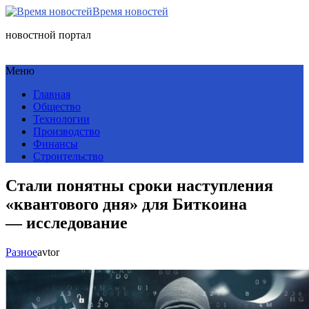
Время новостей
новостной портал
Меню
Главная
Общество
Технологии
Производство
Финансы
Строительство
Стали понятны сроки наступления
«квантового дня» для Биткоина
— исследование
Разное
avtor