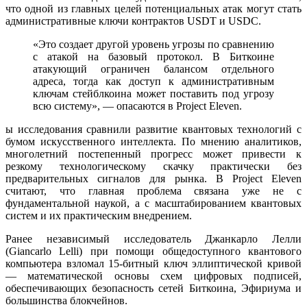
что одной из главных целей потенциальных атак могут стать
административные ключи контрактов USDT и USDC.
«Это создает другой уровень угрозы по сравнению
с атакой на базовый протокол. В Биткоине
атакующий ограничен балансом отдельного
адреса, тогда как доступ к административным
ключам стейблкоина может поставить под угрозу
всю систему», — опасаются в Project Eleven.
ы исследования сравнили развитие квантовых технологий с
бумом искусственного интеллекта. По мнению аналитиков,
многолетний постепенный прогресс может привести к
резкому технологическому скачку практически без
предварительных сигналов для рынка. В Project Eleven
считают, что главная проблема связана уже не с
фундаментальной наукой, а с масштабированием квантовых
систем и их практическим внедрением.
Ранее независимый исследователь Джанкарло Лелли
(Giancarlo Lelli) при помощи общедоступного квантового
компьютера взломал 15‑битный ключ эллиптической кривой
— математической основы схем цифровых подписей,
обеспечивающих безопасность сетей Биткоина, Эфириума и
большинства блокчейнов.