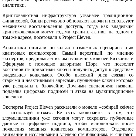
аналитики.
Криптовалютная инфраструктура уязвимее традиционной
финансовой, банки регулярно обновляют ключи и используют
механизмы восстановления доступа, тогда как владельцы
криптокошельков могут годами хранить активы на одном и
том же адресе, посетовали в Project Eleven.
Аналитики описали несколько возможных сценариев атак
квантовых компьютеров. Самый вероятный, по мнению
экспертов, предполагает взлом публичных ключей Биткоина и
Эфириума с помощью алгоритма Шора, что позволит
восстановить приватный ключ и получить доступ к средствам
владельцев кошельков. Особо высокий риск связан со
старыми и неактивными адресами, публичные ключи которых
уже раскрыты в блокчейне. Другими сценариями названы
подделка цифровых подписей и атака на мультиподписные
кошельки.
Эксперты Project Eleven рассказали о модели «собирай сейчас
— используй позже». Ее суть заключается в том, что
злоумышленники уже сегодня могут сохранять публичные
данные и цифровые подписи, чтобы использовать после
появления мощных квантовых компьютеров. Отдельное
внимание в исследовании уделено стейблкоинам. ы считают,