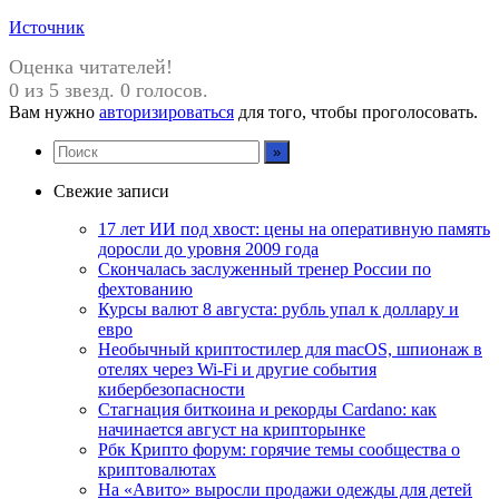
Источник
Оценка читателей!
0 из 5 звезд. 0 голосов.
Вам нужно
авторизироваться
для того, чтобы проголосовать.
Свежие записи
17 лет ИИ под хвост: цены на оперативную память
доросли до уровня 2009 года
Скончалась заслуженный тренер России по
фехтованию
Курсы валют 8 августа: рубль упал к доллару и
евро
Необычный криптостилер для macOS, шпионаж в
отелях через Wi-Fi и другие события
кибербезопасности
Стагнация биткоина и рекорды Cardano: как
начинается август на крипторынке
Рбк Крипто форум: горячие темы сообщества о
криптовалютах
На «Авито» выросли продажи одежды для детей