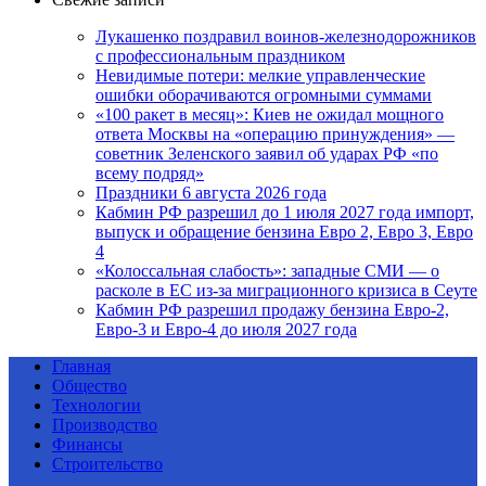
Лукашенко поздравил воинов-железнодорожников
с профессиональным праздником
Невидимые потери: мелкие управленческие
ошибки оборачиваются огромными суммами
«100 ракет в месяц»: Киев не ожидал мощного
ответа Москвы на «операцию принуждения» —
советник Зеленского заявил об ударах РФ «по
всему подряд»
Праздники 6 августа 2026 года
Кабмин РФ разрешил до 1 июля 2027 года импорт,
выпуск и обращение бензина Евро 2, Евро 3, Евро
4
«Колоссальная слабость»: западные СМИ — о
расколе в ЕС из-за миграционного кризиса в Сеуте
Кабмин РФ разрешил продажу бензина Евро-2,
Евро-3 и Евро-4 до июля 2027 года
Главная
Общество
Технологии
Производство
Финансы
Строительство