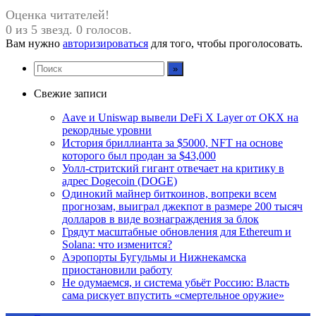
Оценка читателей!
0 из 5 звезд. 0 голосов.
Вам нужно
авторизироваться
для того, чтобы проголосовать.
Свежие записи
Aave и Uniswap вывели DeFi X Layer от OKX на
рекордные уровни
История бриллианта за $5000, NFT на основе
которого был продан за $43,000
Уолл-стритский гигант отвечает на критику в
адрес Dogecoin (DOGE)
Одинокий майнер биткоинов, вопреки всем
прогнозам, выиграл джекпот в размере 200 тысяч
долларов в виде вознаграждения за блок
Грядут масштабные обновления для Ethereum и
Solana: что изменится?
Аэропорты Бугульмы и Нижнекамска
приостановили работу
Не одумаемся, и система убьёт Россию: Власть
сама рискует впустить «смертельное оружие»