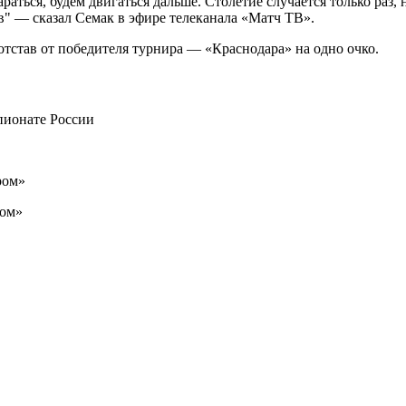
аться, будем двигаться дальше. Столетие случается только раз,
" — сказал Семак в эфире телеканала «Матч ТВ».
отстав от победителя турнира — «Краснодара» на одно очко.
пионате России
ром»
ром»