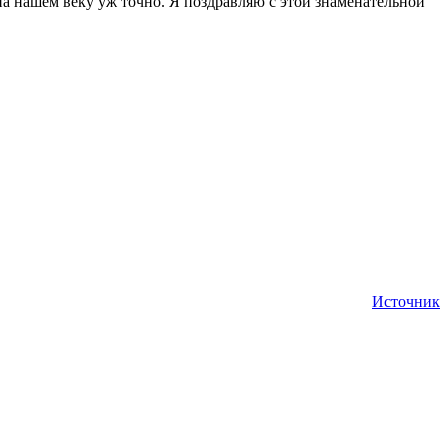
 на нашем веку уж точно. Я поздравляю с этой знаменательной
Источник