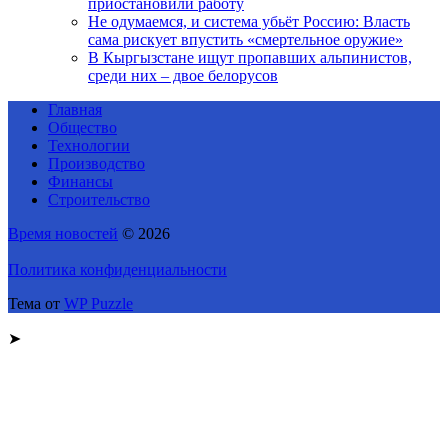
приостановили работу
Не одумаемся, и система убьёт Россию: Власть
сама рискует впустить «смертельное оружие»
В Кыргызстане ищут пропавших альпинистов,
среди них – двое белорусов
Главная
Общество
Технологии
Производство
Финансы
Строительство
Время новостей
© 2026
Политика конфиденциальности
Тема от
WP Puzzle
➤