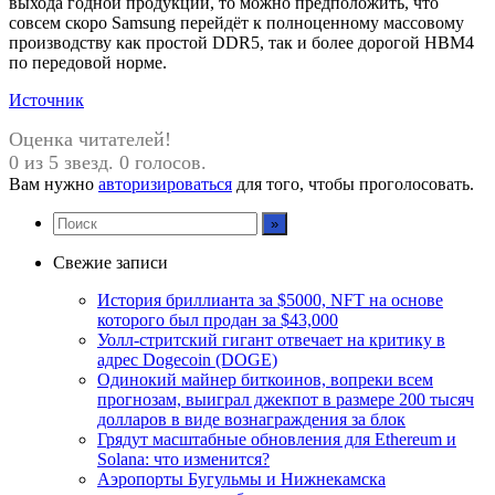
выхода годной продукции, то можно предположить, что
совсем скоро Samsung перейдёт к полноценному массовому
производству как простой DDR5, так и более дорогой HBM4
по передовой норме.
Источник
Оценка читателей!
0 из 5 звезд. 0 голосов.
Вам нужно
авторизироваться
для того, чтобы проголосовать.
Свежие записи
История бриллианта за $5000, NFT на основе
которого был продан за $43,000
Уолл-стритский гигант отвечает на критику в
адрес Dogecoin (DOGE)
Одинокий майнер биткоинов, вопреки всем
прогнозам, выиграл джекпот в размере 200 тысяч
долларов в виде вознаграждения за блок
Грядут масштабные обновления для Ethereum и
Solana: что изменится?
Аэропорты Бугульмы и Нижнекамска