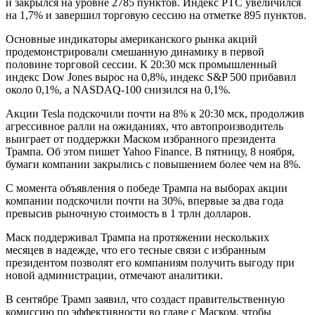
и закрылся на уровне 2785 пунктов. Индекс РТС увеличился
на 1,7% и завершил торговую сессию на отметке 895 пунктов.
Основные индикаторы американского рынка акций
продемонстрировали смешанную динамику в первой
половине торговой сессии. К 20:30 мск промышленный
индекс Dow Jones вырос на 0,8%, индекс S&P 500 прибавил
около 0,1%, а NASDAQ-100 снизился на 0,1%.
Акции Tesla подскочили почти на 8% к 20:30 мск, продолжив
агрессивное ралли на ожиданиях, что автопроизводитель
выиграет от поддержки Маском избранного президента
Трампа. Об этом пишет Yahoo Finance. В пятницу, 8 ноября,
бумаги компании закрылись с повышением более чем на 8%.
С момента объявления о победе Трампа на выборах акции
компании подскочили почти на 30%, впервые за два года
превысив рыночную стоимость в 1 трлн долларов.
Маск поддерживал Трампа на протяжении нескольких
месяцев в надежде, что его тесные связи с избранным
президентом позволят его компаниям получить выгоду при
новой администрации, отмечают аналитики.
В сентябре Трамп заявил, что создаст правительственную
комиссию по эффективности во главе с Маском, чтобы