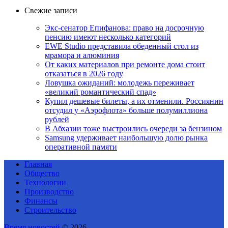
Свежие записи
Экс-сенатор Епифанова: право на досрочную
пенсию имеют несколько категорий
EWE Studio представила обеденный стол из
мрамора и алюминия
От каких материалов при ремонте дома стоит
отказаться в 2026 году
Ловушка ожиданий: молодежь переживает
«великий романтический спад»
Купил дешевые билеты, а их отменили. Россиянин
отсудил у «Аэрофлота» больше полумиллиона
рублей
В Абхазии тоже выстроились очереди за бензином
Samsung удерживает наибольшую долю рынка
оперативной памяти
Главная
Общество
Технологии
Производство
Финансы
Строительство
Время новостей
© 2026