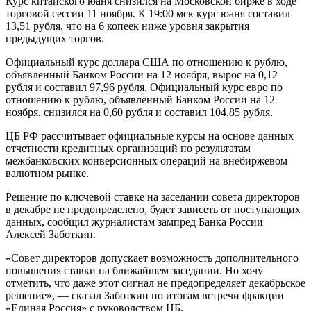
Курс китайского юаня снизился на Московской бирже в ходе
торговой сессии 11 ноября. К 19:00 мск курс юаня составил
13,51 рубля, что на 6 копеек ниже уровня закрытия
предыдущих торгов.
Официальный курс доллара США по отношению к рублю,
объявленный Банком России на 12 ноября, вырос на 0,12
рубля и составил 97,96 рубля. Официальный курс евро по
отношению к рублю, объявленный Банком России на 12
ноября, снизился на 0,60 рубля и составил 104,85 рубля.
ЦБ РФ рассчитывает официальные курсы на основе данных
отчетности кредитных организаций по результатам
межбанковских конверсионных операций на внебиржевом
валютном рынке.
Решение по ключевой ставке на заседании совета директоров
в декабре не предопределено, будет зависеть от поступающих
данных, сообщил журналистам зампред Банка России
Алексей Заботкин.
«Совет директоров допускает возможность дополнительного
повышения ставки на ближайшем заседании. Но хочу
отметить, что даже этот сигнал не предопределяет декабрьское
решение», — сказал Заботкин по итогам встречи фракции
«Единая Россия» с руководством ЦБ.