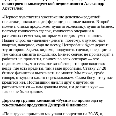
новостроек и коммерческой недвижимости Александр
Хрусталев:
«Первое: чувствуется ужесточение денежно-кредитной
политики, появились дифференцированные налоги. Второй
момент: ставка продолжает душить экономику, душить бизнес,
поэтому количество сделок, количество операций в
различных сегментах, которые мы видим, уменьшилось.
Падает спрос на «дальние» деньги, поэтому, я думаю, еще
квартал, наверное, судя по всему, Центробанк будет держать
эту историю. Задача, видимо, поддушить сделки, операции и
тем самым снизить инфляцию. Бизнес сейчас не производит, а
работает на проценты, причем во всех секторах — что
недвижимость, что сельское хозяйство, что производство:
везде, где есть кредиты, там везде проблемы. Ставку 27-28
бизнес физически вытягивать не может. Мы также, грубо
говоря, откуда-то как-то перекладываем. Слава богу, что у нас
кредитов нет. Поставщики начали друг с другом не
рассчитываться — нам должны куча, им должны куча —
такого не было давно».
Директор группы компаний «Русит» по производству
текстильной продукции Дмитрий Филиппов:
«По выручке примерно мы упали процентов на 30-35, и,