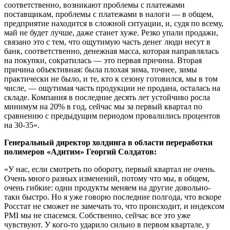
соответственно, возникают проблемы с платежами
поставщикам, проблемы с платежами в налоги — в общем,
предприятие находится в сложной ситуации, и, судя по всему,
май не будет лучше, даже станет хуже. Резко упали продажи,
связано это с тем, что ощутимую часть денег люди несут в
банк, соответственно, денежная масса, которая направлялась
на покупки, сократилась — это первая причина. Вторая
причина объективная: была плохая зима, точнее, зимы
практически не было, и те, кто к сезону готовился, мы в том
числе, — ощутимая часть продукции не продана, осталась на
складе. Компания в последние десять лет устойчиво росла
минимум на 20% в год, сейчас мы за первый квартал по
сравнению с предыдущим периодом провалились процентов
на 30-35».
Генеральный директор холдинга в области переработки
полимеров «Адитим» Георгий Солдатов:
«У нас, если смотреть по обороту, первый квартал не очень.
Очень много разных изменений, потому что мы, в общем,
очень гибкие: одни продукты меняем на другие довольно-
таки быстро. Но я уже говорю последние полгода, что вскоре
Росстат не сможет не замечать то, что происходит, и индексом
PMI мы не спасемся. Собственно, сейчас все это уже
чувствуют. У кого-то ударило сильно в первом квартале, у