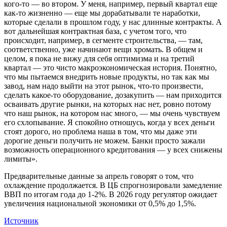
кого-то — во втором. У меня, например, первый квартал еще
как-то жизненно — еще мы дорабатывали те наработки,
которые сделали в прошлом году, у нас длинные контракты. А
вот дальнейшая контрактная база, с учетом того, что
происходит, например, в сегменте строительства, — там,
соответственно, уже начинают вещи хромать. В общем и
целом, я пока не вижу для себя оптимизма и на третий
квартал — это чисто макроэкономическая история. Понятно,
что мы пытаемся внедрить новые продукты, но так как мы
завод, нам надо выйти на этот рынок, что-то произвести,
сделать какое-то оборудование, дозакупить — нам приходится
осваивать другие рынки, на которых нас нет, ровно потому
что наш рынок, на котором нас много, — мы очень чувствуем
его схлопывание. Я спокойно отношусь, когда у всех деньги
стоят дорого, но проблема наша в том, что мы даже эти
дорогие деньги получить не можем. Банки просто зажали
возможность операционного кредитования — у всех снижены
лимиты».
Предварительные данные за апрель говорят о том, что
охлаждение продолжается. В ЦБ спрогнозировали замедление
ВВП по итогам года до 1-2%. В 2026 году регулятор ожидает
увеличения национальной экономики от 0,5% до 1,5%.
Источник