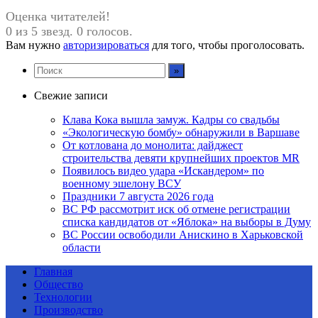
Оценка читателей!
0 из 5 звезд. 0 голосов.
Вам нужно
авторизироваться
для того, чтобы проголосовать.
Свежие записи
Клава Кока вышла замуж. Кадры со свадьбы
«Экологическую бомбу» обнаружили в Варшаве
От котлована до монолита: дайджест
строительства девяти крупнейших проектов MR
Появилось видео удара «Искандером» по
военному эшелону ВСУ
Праздники 7 августа 2026 года
ВС РФ рассмотрит иск об отмене регистрации
списка кандидатов от «Яблока» на выборы в Думу
ВС России освободили Анискино в Харьковской
области
Главная
Общество
Технологии
Производство