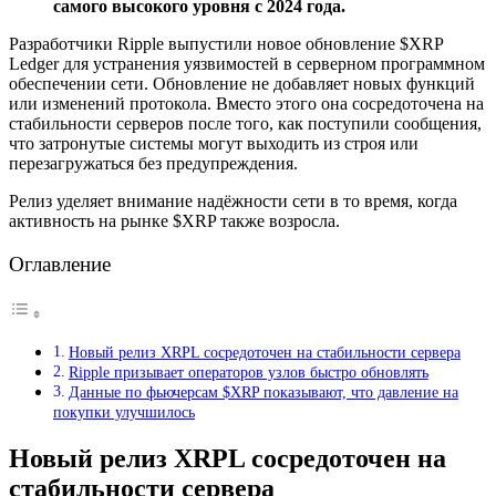
самого высокого уровня с 2024 года.
Разработчики Ripple выпустили новое обновление $XRP
Ledger для устранения уязвимостей в серверном программном
обеспечении сети. Обновление не добавляет новых функций
или изменений протокола. Вместо этого она сосредоточена на
стабильности серверов после того, как поступили сообщения,
что затронутые системы могут выходить из строя или
перезагружаться без предупреждения.
Релиз уделяет внимание надёжности сети в то время, когда
активность на рынке $XRP также возросла.
Оглавление
Новый релиз XRPL сосредоточен на стабильности сервера
Ripple призывает операторов узлов быстро обновлять
Данные по фьючерсам $XRP показывают, что давление на
покупки улучшилось
Новый релиз XRPL сосредоточен на
стабильности сервера