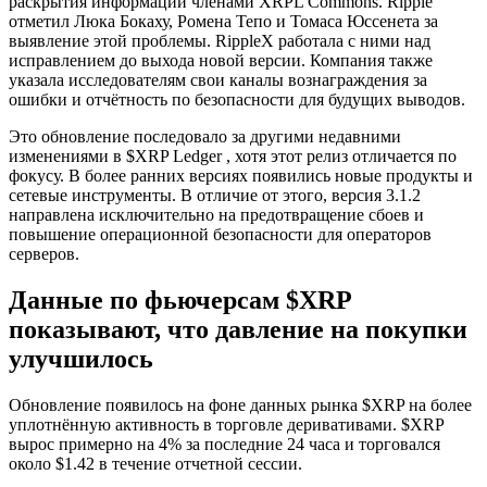
раскрытия информации членами XRPL Commons. Ripple
отметил Люка Бокаху, Ромена Тепо и Томаса Юссенета за
выявление этой проблемы. RippleX работала с ними над
исправлением до выхода новой версии. Компания также
указала исследователям свои каналы вознаграждения за
ошибки и отчётность по безопасности для будущих выводов.
Это обновление последовало за другими недавними
изменениями в $XRP Ledger , хотя этот релиз отличается по
фокусу. В более ранних версиях появились новые продукты и
сетевые инструменты. В отличие от этого, версия 3.1.2
направлена исключительно на предотвращение сбоев и
повышение операционной безопасности для операторов
серверов.
Данные по фьючерсам $XRP
показывают, что давление на покупки
улучшилось
Обновление появилось на фоне данных рынка $XRP на более
уплотнённую активность в торговле деривативами. $XRP
вырос примерно на 4% за последние 24 часа и торговался
около $1.42 в течение отчетной сессии.