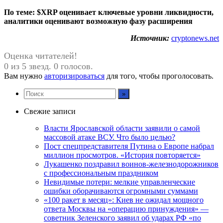
По теме:
$XRP оценивает ключевые уровни ликвидности,
аналитики оценивают возможную фазу расширения
Источник:
cryptonews.net
Оценка читателей!
0 из 5 звезд. 0 голосов.
Вам нужно
авторизироваться
для того, чтобы проголосовать.
Свежие записи
Власти Ярославской области заявили о самой
массовой атаке ВСУ. Что было целью?
Пост спецпредставителя Путина о Европе набрал
миллион просмотров. «История повторяется»
Лукашенко поздравил воинов-железнодорожников
с профессиональным праздником
Невидимые потери: мелкие управленческие
ошибки оборачиваются огромными суммами
«100 ракет в месяц»: Киев не ожидал мощного
ответа Москвы на «операцию принуждения» —
советник Зеленского заявил об ударах РФ «по