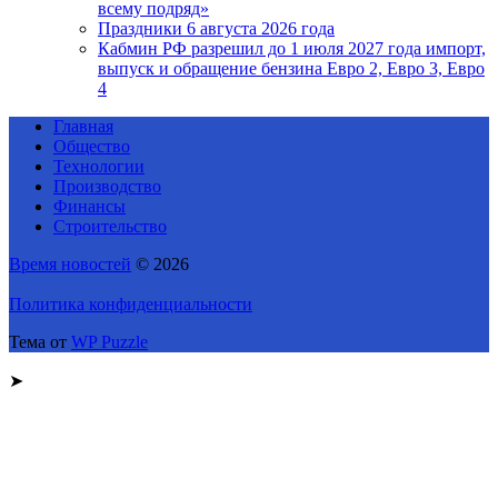
всему подряд»
Праздники 6 августа 2026 года
Кабмин РФ разрешил до 1 июля 2027 года импорт,
выпуск и обращение бензина Евро 2, Евро 3, Евро
4
Главная
Общество
Технологии
Производство
Финансы
Строительство
Время новостей
© 2026
Политика конфиденциальности
Тема от
WP Puzzle
➤