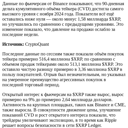
Данные по фьючерсам от Binance показывают, что 90-дневная
дельта кумулятивного объёма тейкера (CVD) достигла самого
высокого уровня с ноября 2024 года. Показатели всё ещё
оставались ниже нуля — около минус 1,58 миллиарда $XRP,
но улучшились по сравнению с предыдущими уровнями. Это
изменение показало, что давление на продажи ослабло за
последние недели.
Источник:
CryptoQuant
Последние данные по сессиям также показали объём покупок
тейкера примерно 516,4 миллиона $XRP, по сравнению с
объемом продаж тейкерами около 513,1 миллиона $XRP. Это
оставило чистую разницу примерно в 3,36 миллиона $XRP в
пользу покупателей. Отрыв был незначительным, но указывал
на умеренное преимущество агрессивных покупок в
последний торговый период.
Открытый интерес к фьючерсам на $XRP также вырос, вырос
примерно на 9% до примерно 2,64 миллиарда долларов.
Активность на крупных площадках, таких как Binance и CME,
также выросла. В совокупности движение цены, улучшение
показаний CVD и рост открытого интереса показали, что
трейдеры увеличивают экспозицию, в то время как Ripple
решает вопросы безопасности в сети $XRP Ledger.