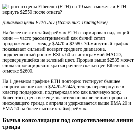
Динамика цены ETHUSD (Источник: TradingView)
На более низких таймфреймах ETH сформировал падающий
клин — часто рассматриваемый как бычий сетап
продолжения — между $2470 и $2580. 30-минутный график
показывает сильный возврат среднего диапазона,
подкрепленный ростом RSI к 60 и гистограммой MACD,
перевернувшейся на зеленый цвет. Прорыв выше $2535 может
снова спровоцировать краткосрочные скачки цен Ethereum к
отметке $2600.
На 1-дневном графике ETH повторно тестирует бывшее
сопротивление около $2420–$2445, теперь перевернутое в
кластер поддержки, подтверждая это как ключевую зону.
Более того, цена все еще значительно выше линии прорыва
нисходящего тренда с апреля и удерживается выше EMA 20 и
EMA 50 на более высоких таймфреймах.
Бычья консолидация под сопротивлением линии
тренда