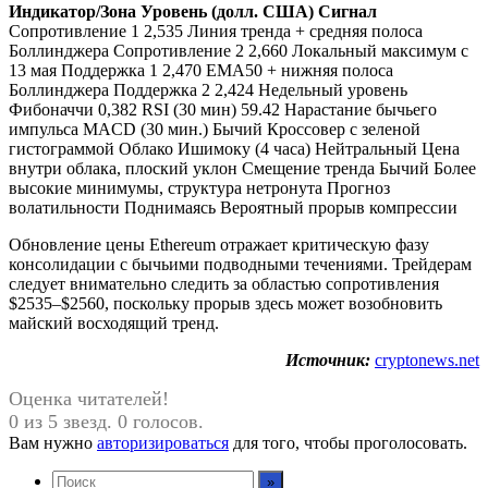
Индикатор/Зона
Уровень (долл. США)
Сигнал
Сопротивление 1 2,535 Линия тренда + средняя полоса
Боллинджера Сопротивление 2 2,660 Локальный максимум с
13 мая Поддержка 1 2,470 EMA50 + нижняя полоса
Боллинджера Поддержка 2 2,424 Недельный уровень
Фибоначчи 0,382 RSI (30 мин) 59.42 Нарастание бычьего
импульса MACD (30 мин.) Бычий Кроссовер с зеленой
гистограммой Облако Ишимоку (4 часа) Нейтральный Цена
внутри облака, плоский уклон Смещение тренда Бычий Более
высокие минимумы, структура нетронута Прогноз
волатильности Поднимаясь Вероятный прорыв компрессии
Обновление цены Ethereum отражает критическую фазу
консолидации с бычьими подводными течениями. Трейдерам
следует внимательно следить за областью сопротивления
$2535–$2560, поскольку прорыв здесь может возобновить
майский восходящий тренд.
Источник:
cryptonews.net
Оценка читателей!
0 из 5 звезд. 0 голосов.
Вам нужно
авторизироваться
для того, чтобы проголосовать.