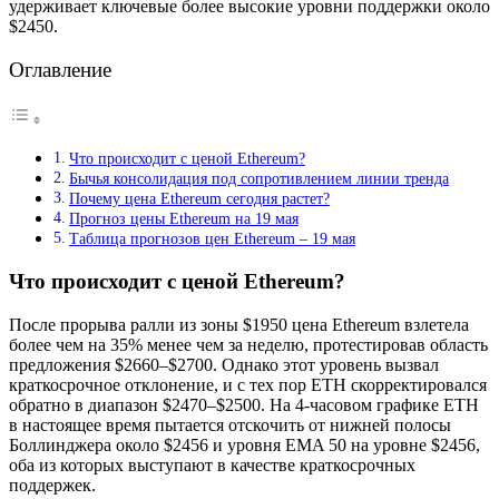
удерживает ключевые более высокие уровни поддержки около
$2450.
Оглавление
Что происходит с ценой Ethereum?
Бычья консолидация под сопротивлением линии тренда
Почему цена Ethereum сегодня растет?
Прогноз цены Ethereum на 19 мая
Таблица прогнозов цен Ethereum – 19 мая
Что происходит с ценой Ethereum?
После прорыва ралли из зоны $1950 цена Ethereum взлетела
более чем на 35% менее чем за неделю, протестировав область
предложения $2660–$2700. Однако этот уровень вызвал
краткосрочное отклонение, и с тех пор ETH скорректировался
обратно в диапазон $2470–$2500. На 4-часовом графике ETH
в настоящее время пытается отскочить от нижней полосы
Боллинджера около $2456 и уровня EMA 50 на уровне $2456,
оба из которых выступают в качестве краткосрочных
поддержек.