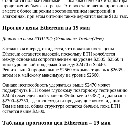
становятся положительными — оба классических индикатора
продолжения бычьего тренда. Это восстановление произошло
вместе с более широким восстановлением настроений в
альткоинах, при этом биткоин также держится выше $103 тыс.
Прогноз цены Ethereum на 19 мая
Динамика цены ETHUSD (Источник: TradingView)
Заглядывая вперед, ожидается, что волатильность цены
Ethereum останется высокой, поскольку ETH колеблется
между основным сопротивлением на уровне $2535–$2560 и
многоуровневой поддержкой между $2470 и $2440.
Решительный прорыв выше $2560 открывает дверь к $2635, а
затем и к майскому максимуму на уровне $2660.
Однако неспособность удержаться выше $2470 может
подвергнуть ETH более глубокому повторному тестированию
$2424 (еженедельный уровень Фибоначчи 0,382) и диапазона
$2300–$2350, где происходили предыдущие консолидации.
Тем не менее, общая структура остается бычьей, пока ETH
остается выше $2300.
Таблица прогнозов цен Ethereum – 19 мая