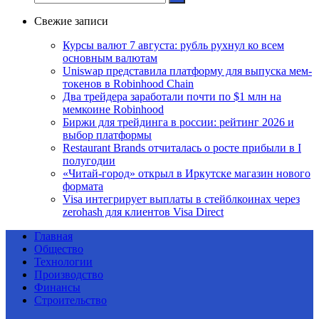
Свежие записи
Курсы валют 7 августа: рубль рухнул ко всем
основным валютам
Uniswap представила платформу для выпуска мем-
токенов в Robinhood Chain
Два трейдера заработали почти по $1 млн на
мемкоине Robinhood
Биржи для трейдинга в россии: рейтинг 2026 и
выбор платформы
Restaurant Brands отчиталась о росте прибыли в I
полугодии
«Читай-город» открыл в Иркутске магазин нового
формата
Visa интегрирует выплаты в стейблкоинах через
zerohash для клиентов Visa Direct
Главная
Общество
Технологии
Производство
Финансы
Строительство