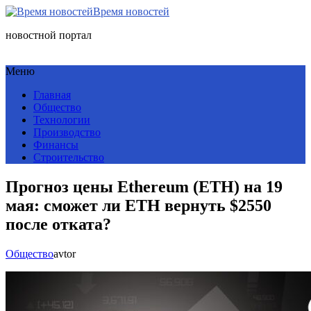
Время новостей
новостной портал
Меню
Главная
Общество
Технологии
Производство
Финансы
Строительство
Прогноз цены Ethereum (ETH) на 19
мая: сможет ли ETH вернуть $2550
после отката?
Общество
avtor