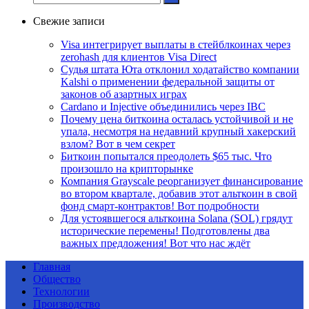
Свежие записи
Visa интегрирует выплаты в стейблкоинах через
zerohash для клиентов Visa Direct
Судья штата Юта отклонил ходатайство компании
Kalshi о применении федеральной защиты от
законов об азартных играх
Cardano и Injective объединились через IBC
Почему цена биткоина осталась устойчивой и не
упала, несмотря на недавний крупный хакерский
взлом? Вот в чем секрет
Биткоин попытался преодолеть $65 тыс. Что
произошло на крипторынке
Компания Grayscale реорганизует финансирование
во втором квартале, добавив этот альткоин в свой
фонд смарт-контрактов! Вот подробности
Для устоявшегося альткоина Solana (SOL) грядут
исторические перемены! Подготовлены два
важных предложения! Вот что нас ждёт
Главная
Общество
Технологии
Производство