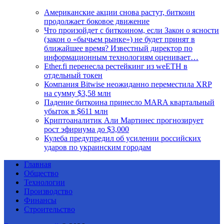
Американские акции снова растут, биткоин
продолжает боковое движение
Что произойдет с биткоином, если Закон о ясности
(закон о «бычьем рынке») не будет принят в
ближайшее время? Известный директор по
информационным технологиям оценивает…
Ether.fi перенесла рестейкинг из weETH в
отдельный токен
Компания Bitwise неожиданно переместила XRP
на сумму $3,58 млн
Падение биткоина принесло MARA квартальный
убыток в $611 млн
Криптоаналитик Али Мартинес прогнозирует
рост эфириума до $3,000
Кулеба предупредил об усилении российских
ударов по украинским городам
Главная
Общество
Технологии
Производство
Финансы
Строительство