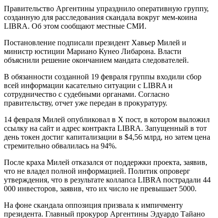
Правительство Аргентины упразднило оперативную группу,
созданную для расследования скандала вокруг мем-коина
LIBRA. Об этом сообщают местные СМИ.
Постановление подписали президент Хавьер Милей и
министр юстиции Мариано Кунео Либарона. Власти
объяснили решение окончанием мандата следователей.
В обязанности созданной 19 февраля группы входили сбор
всей информации касательно ситуации с LIBRA и
сотрудничество с судебными органами. Согласно
правительству, отчет уже передан в прокуратуру.
14 февраля Милей опубликовал в X пост, в котором выложил
ссылку на сайт и адрес контракта LIBRA. Запущенный в тот
день токен достиг капитализации в $4,56 млрд, но затем цена
стремительно обвалилась на 94%.
После краха Милей отказался от поддержки проекта, заявив,
что не владел полной информацией. Политик опроверг
утверждения, что в результате коллапса LIBRA пострадали 44
000 инвесторов, заявив, что их число не превышает 5000.
На фоне скандала оппозиция призвала к импичменту
президента. Главный прокурор Аргентины Эдуардо Тайано