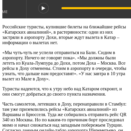
Российские туристы, купившие билеты на ближайшие рейсы
«Катарских авиалиний», в растерянности: одни из них
застряли в аэропорту Дохи, вторые ждут вылета в Катар –
информации о вылетах нет.
«Мы чуть-чуть не успели отправиться на Бали. Сидим в
аэропорту. Ничего не говорят пока». «Мы должны были
лететь из Куала-Лумпура до Дохи, потом Доха – Москва. Все
рейсы в Доху отменены. Стоим в аэропорту в очереди, чтобы
узнать, что дальше нам предоставят». «У нас завтра в 10 утра
вылет из Мале в Доху».
Туристы надеются, что к утру небо над Катаром откроют, и
они смогут добраться до своего пункта назначения.
Часть самолетов, летевших в Доху, перенаправили в Стамбул:
там уже приземлились рейсы «Катарских авиалиний» из
Варшавы и Брюсселя. Туда же собирались отправить рейс QR
340 из Москвы. Но по каким-то причинам борт проследовал
мимо и начал снижаться над западным побережьем Турции.
Согласно данным онлайн-табло аэропорта Шереметьево, он