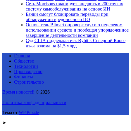
Сеть Morrisons планирует внедрить в 200 точках
систему самообслуживания на основе ИИ
Банки смогут блокировать переводы при
обнаружении вредоносного ПО
Основатель Bitmart опроверг слухи о нецелевом
использовании средств и пообещал упорядоченное
завершение деятельности компании
Суд США поддержал иск Bybit к Северной Корее
из-за взлома на $1,5 млрд
Главная
Общество
Технологии
Производство
Финансы
Строительство
Время новостей
© 2026
Политика конфиденциальности
Тема от
WP Puzzle
➤