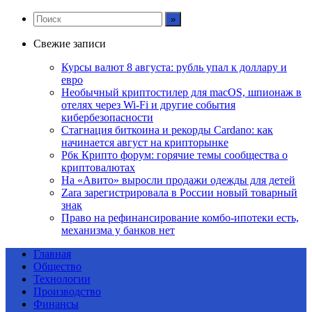
Свежие записи
Курсы валют 8 августа: рубль упал к доллару и
евро
Необычный криптостилер для macOS, шпионаж в
отелях через Wi-Fi и другие события
кибербезопасности
Стагнация биткоина и рекорды Cardano: как
начинается август на крипторынке
Рбк Крипто форум: горячие темы сообщества о
криптовалютах
На «Авито» выросли продажи одежды для детей
Zara зарегистрировала в России новый товарный
знак
Право на рефинансирование комбо-ипотеки есть,
механизма у банков нет
Главная
Общество
Технологии
Производство
Финансы