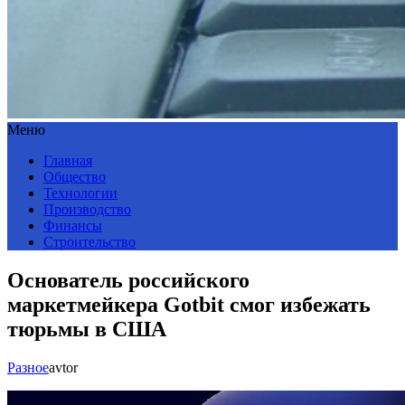
Меню
Главная
Общество
Технологии
Производство
Финансы
Строительство
Основатель российского
маркетмейкера Gotbit смог избежать
тюрьмы в США
Разное
avtor