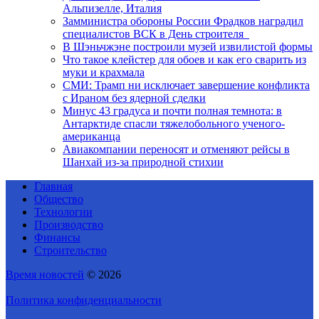
Альпизелле, Италия
Замминистра обороны России Фрадков наградил
специалистов ВСК в День строителя
В Шэньчжэне построили музей извилистой формы
Что такое клейстер для обоев и как его сварить из
муки и крахмала
СМИ: Трамп ни исключает завершение конфликта
с Ираном без ядерной сделки
Минус 43 градуса и почти полная темнота: в
Антарктиде спасли тяжелобольного ученого-
американца
Авиакомпании переносят и отменяют рейсы в
Шанхай из-за природной стихии
Главная
Общество
Технологии
Производство
Финансы
Строительство
Время новостей
© 2026
Политика конфиденциальности