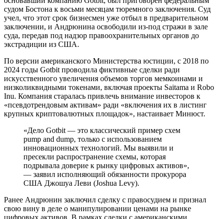
основавший компанию Gotbit, был приговорен федеральным
судом Бостона к восьми месяцам тюремного заключения. Суд
учел, что этот срок бизнесмен уже отбыл в предварительном
заключении, и Андрюнина освободили из-под стражи в зале
суда, передав под надзор правоохранительных органов до
экстрадиции из США.
По версии американского Министерства юстиции, с 2018 по
2024 годы Gotbit проводила фиктивные сделки ради
искусственного увеличения объемов торгов мемкоинами и
низколиквидными токенами, включая проекты Saitama и Robo
Inu. Компания старалась привлечь внимание инвесторов к
«псевдотрендовым активам» ради «включения их в листинг
крупных криптовалютных площадок», настаивает Минюст.
«Дело Gotbit — это классический пример схем
pump and dump, только с использованием
инновационных технологий. Мы выявили и
пресекли распространение схемы, которая
подрывала доверие к рынку цифровых активов»,
— заявил исполняющий обязанности прокурора
США Джошуа Леви (Joshua Levy).
Ранее Андрюнин заключил сделку с правосудием и признал
свою вину в деле о манипулировании ценами на рынке
цифровых активов. В рамках сделки с американскими