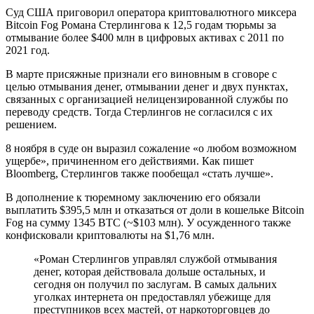
Суд США приговорил оператора криптовалютного миксера
Bitcoin Fog Романа Стерлингова к 12,5 годам тюрьмы за
отмывание более $400 млн в цифровых активах с 2011 по
2021 год.
В марте присяжные признали его виновным в сговоре с
целью отмывания денег, отмывании денег и двух пунктах,
связанных с организацией нелицензированной службы по
переводу средств. Тогда Стерлингов не согласился с их
решением.
8 ноября в суде он выразил сожаление «о любом возможном
ущербе», причиненном его действиями. Как пишет
Bloomberg, Стерлингов также пообещал «стать лучше».
В дополнение к тюремному заключению его обязали
выплатить $395,5 млн и отказаться от доли в кошельке Bitcoin
Fog на сумму 1345 BTC (~$103 млн). У осужденного также
конфисковали криптовалюты на $1,76 млн.
«Роман Стерлингов управлял службой отмывания
денег, которая действовала дольше остальных, и
сегодня он получил по заслугам. В самых дальних
уголках интернета он предоставлял убежище для
преступников всех мастей, от наркоторговцев до