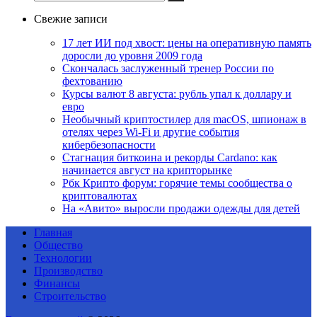
Свежие записи
17 лет ИИ под хвост: цены на оперативную память
доросли до уровня 2009 года
Скончалась заслуженный тренер России по
фехтованию
Курсы валют 8 августа: рубль упал к доллару и
евро
Необычный криптостилер для macOS, шпионаж в
отелях через Wi-Fi и другие события
кибербезопасности
Стагнация биткоина и рекорды Cardano: как
начинается август на крипторынке
Рбк Крипто форум: горячие темы сообщества о
криптовалютах
На «Авито» выросли продажи одежды для детей
Главная
Общество
Технологии
Производство
Финансы
Строительство