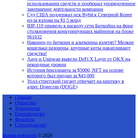
использовании средств и пообещал упорядоченное
завершение деятельности компании
Суд США поддержал иск Bybit к Северной Корее
из-за взлома на $1,5 млрд
BIP-110 привело к расколу сети Биткойна на фоне
столкновения конкурирующих майнеров на блоке
961632
Наконец-то биткоин и альткоины взлетят? Мелкие
кошельки разорены, крупные киты накапливают
средства!
Aave и Uniswap вывели DeFi X Layer от OKX на
рекордные уровни
История бриллианта за $5000, NFT на основе
которого был продан за $43,000
Уолл-стритский гигант отвечает на критику в
адрес Dogecoin (DOGE)
Главная
Общество
Технологии
Производство
Финансы
Строительство
Время новостей
© 2026