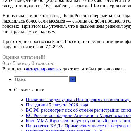
«Я считаю, что вообще для экономики 10-12% является если не
заседании нужно на 16% выйти», — сказал Шохин журналиста
Напомним, в июне этого года Банк России впервые за три года
находилась более семи месяцев — с конца октября прошлого го
годовых. При этом ЦБ уточнил, что в дальнейшем решения бу
«нейтральным сигналом».
При этом, по прогнозам Банка России, при реализации дезинфл
году она снизится до 7,5-8,5%.
Оценка читателей!
0 из 5 звезд. 0 голосов.
Вам нужно
авторизироваться
для того, чтобы проголосовать.
Свежие записи
Появилось видео удара «Искандером» по военном
Праздники 7 августа 2026 года
ВС РФ рассмотрит иск об отмене регистрации спис
ВС России освободили Анискино в Харьковской об
Боец ММА Ядуллаев получил условный срок за по
На развязке КАД с Приморским шоссе на неделю пе