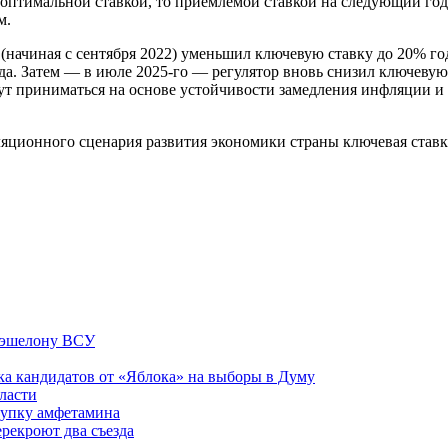
 оптимальной ставкой, то приемлемой ставкой на следующий год.
м.
 (начиная с сентября 2022) уменьшил ключевую ставку до 20% г
да. Затем — в июле 2025-го — регулятор вновь снизил ключевую 
дут приниматься на основе устойчивости замедления инфляции 
яционного сценария развития экономики страны ключевая ставка 
у эшелону ВСУ
ка кандидатов от «Яблока» на выборы в Думу
ласти
купку амфетамина
рекроют два съезда