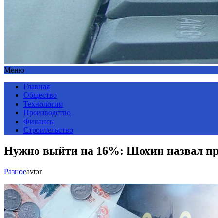
Меню
Главная
Общество
Технологии
Производство
Финансы
Строительство
Нужно выйти на 16%: Шохин назвал п
Разное
avtor