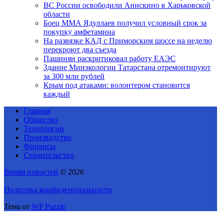
ВС России освободили Анискино в Харьковской
области
Боец ММА Ядуллаев получил условный срок за
покупку амфетамина
На развязке КАД с Приморским шоссе на неделю
перекроют два съезда
Пашинян раскритиковал работу ЕАЭС
Здание Минэкологии Татарстана отремонтируют
за 300 млн рублей
Крым под атаками: волонтером становится
каждый
Главная
Общество
Технологии
Производство
Финансы
Строительство
Время новостей
© 2026
Политика конфиденциальности
Тема от
WP Puzzle