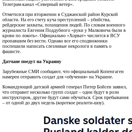
Телеграм-канал «Северный ветер».
Отметился при вторжении в Суджанский район Курской
области. На его счету куча преступлений – убийства,
рейдерские захваты, похищения людей. По словам военного
журналиста Евгения Поддубного «руки у Малковича были в
крови по локоть». Официально «Хорват» числится в ВСУ
пропавшим без вести. Однако все его сподвижники
поспешили написать слезливые некрологи в память о
фашисте.
Датчане поедут на Украину
Зарубежные СМИ сообщают, что официальный Копенгаген
намерен отправить солдат для «обучения» на Украине.
Командующий датской армией генерал Питер Бойсен заявил,
что отправит несколько групп солдат – одни будут в роли
инструкторов, другие будут сами обучаться. Срок пребывания
– от одной до двух недель (короткое реалити-шоу).